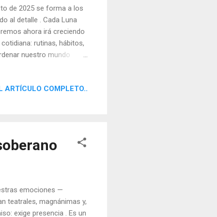
sto de 2025 se forma a los
do al detalle . Cada Luna
bremos ahora irá creciendo
otidiana: rutinas, hábitos,
 ordenar nuestro mundo
mos y hacemos.
L ARTÍCULO COMPLETO..
 soberano
nuestras emociones —
an teatrales, magnánimas y,
so: exige presencia . Es un