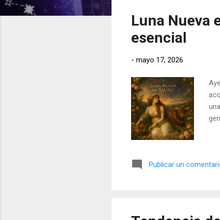
t
Luna Nueva en
r
a
esencial
d
a
-
mayo 17, 2026
s
Aye
aco
una
ger
Publicar un comentar