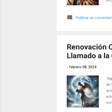
enc
pis
rea
Publicar un comentar
Renovación C
Llamado a la
-
febrero 08, 2024
Baj
de 
acc
ext
com