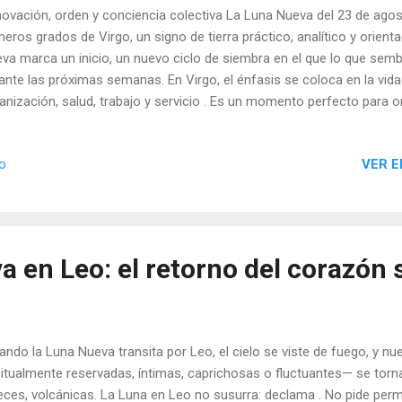
ovación, orden y conciencia colectiva La Luna Nueva del 23 de ago
meros grados de Virgo, un signo de tierra práctico, analítico y orienta
va marca un inicio, un nuevo ciclo de siembra en el que lo que sem
ante las próximas semanas. En Virgo, el énfasis se coloca en la vida c
anización, salud, trabajo y servicio . Es un momento perfecto para
erior y exterior, buscando coherencia entre lo que pensamos, senti
VER E
io
a en Leo: el retorno del corazón
ndo la Luna Nueva transita por Leo, el cielo se viste de fuego, y 
itualmente reservadas, íntimas, caprichosas o fluctuantes— se torn
eces, volcánicas. La Luna en Leo no susurra: declama . No pide permi