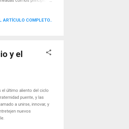
neadas con los principios
n del ego en favor de una
L ARTÍCULO COMPLETO..
o y el
el último aliento del ciclo
raternidad puente, y las
lamado a unirse, innovar, y
ntretejen nuevos
le.