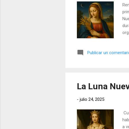
Ren
pri
Nue
dur
org
int
Publicar un comentar
La Luna Nuev
-
julio 24, 2025
Cua
hab
a v