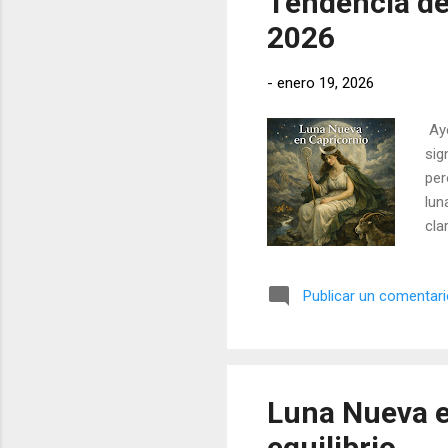
Tendencia de
2026
-
enero 19, 2026
Aye
sig
per
lun
cla
Publicar un comentar
Luna Nueva en
equilibrio