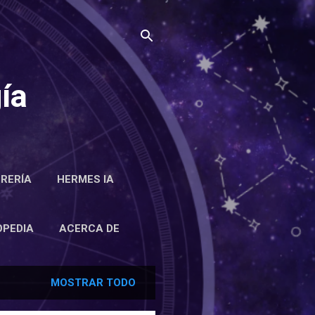
ía
BRERÍA
HERMES IA
RCA DE
OPEDIA
ACERCA DE
MOSTRAR TODO