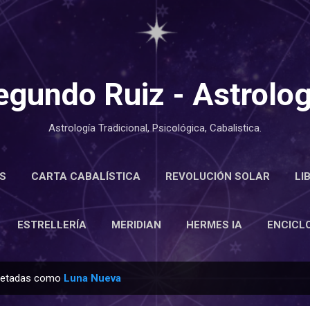
Ir al contenido principal
egundo Ruiz - Astrolog
Astrología Tradicional, Psicológica, Cabalistica.
S
CARTA CABALÍSTICA
REVOLUCIÓN SOLAR
LI
LOPEDIA
ESTRELLERÍA
MERIDIAN
MÁS…
ACE
ESTRELLERÍA
MERIDIAN
HERMES IA
ENCICL
quetadas como
Luna Nueva