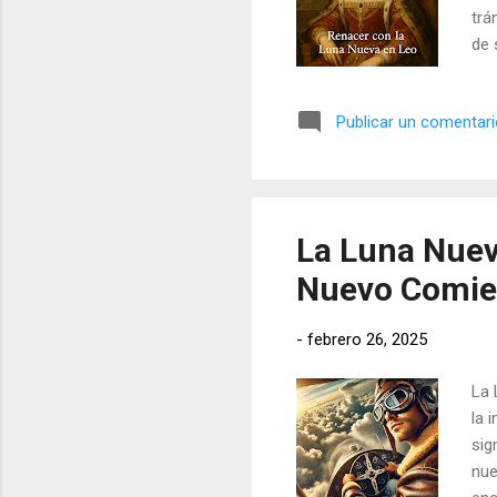
trá
de 
Publicar un comentar
La Luna Nueva
Nuevo Comien
-
febrero 26, 2025
La 
la 
sig
nue