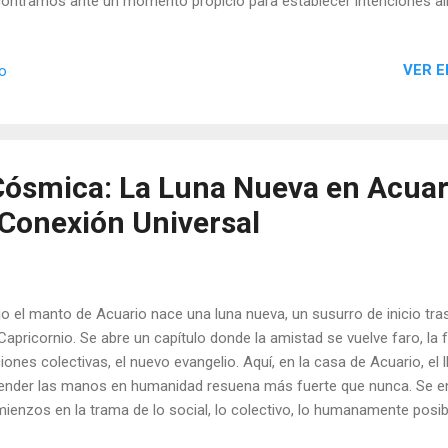
ontramos ante un momento propicio para establecer intenciones ali
cianos: la compasión, la imaginación, la espiritualidad y la disolució
lidad más elevada.
VER E
io
ósmica: La Luna Nueva en Acuari
 Conexión Universal
o el manto de Acuario nace una luna nueva, un susurro de inicio tras 
Capricornio. Se abre un capítulo donde la amistad se vuelve faro, la f
iones colectivas, el nuevo evangelio. Aquí, en la casa de Acuario, el l
ender las manos en humanidad resuena más fuerte que nunca. Se e
ienzos en la trama de lo social, lo colectivo, lo humanamente posib