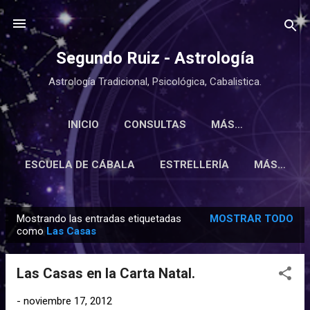
Ir al contenido principal
Segundo Ruiz - Astrología
Astrología Tradicional, Psicológica, Cabalistica.
INICIO
CONSULTAS
MÁS…
ESCUELA DE CÁBALA
ESTRELLERÍA
MÁS…
Mostrando las entradas etiquetadas
MOSTRAR TODO
E
como
Las Casas
n
t
Las Casas en la Carta Natal.
r
a
-
noviembre 17, 2012