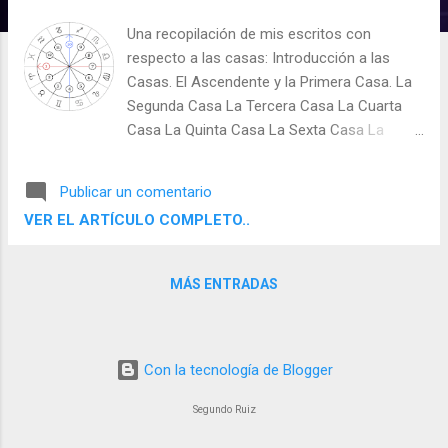
d
Una recopilación de mis escritos con
a
respecto a las casas: Introducción a las
s
Casas. El Ascendente y la Primera Casa. La
Segunda Casa La Tercera Casa La Cuarta
Casa La Quinta Casa La Sexta Casa La
Séptima Casa La Octava Casa La Novena
Casa El Medio Cielo y La Décima Casa La
Publicar un comentario
Casa Undécima La Casa Duodécima
VER EL ARTÍCULO COMPLETO..
MÁS ENTRADAS
Con la tecnología de Blogger
Segundo Ruiz