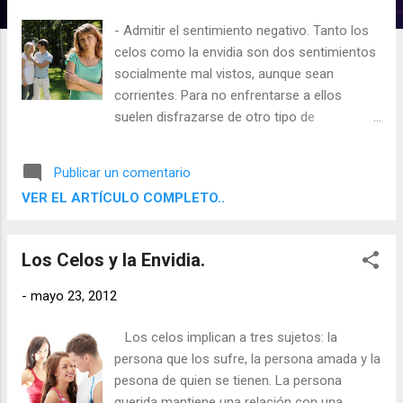
d
- Admitir el sentimiento negativo. Tanto los
a
celos como la envidia son dos sentimientos
s
socialmente mal vistos, aunque sean
corrientes. Para no enfrentarse a ellos
suelen disfrazarse de otro tipo de
sensaciones como "sentirse
desconcertado", "echo un lío", "frustrado",
Publicar un comentario
"airado", "dolido", "fracasado" o "estar
VER EL ARTÍCULO COMPLETO..
resentido". - Circunscribir el problema. El
problema ensombrece ciertos aspectos de
la vida personal, y no debe permitirse que se
Los Celos y la Envidia.
extienda a otras materias. algunas
cuestiones perfilan con detalle y claridad el
-
mayo 23, 2012
problema, ya que se trata de delimitar, lo
más estrechamente posible, el sentimiento
Los celos implican a tres sujetos: la
negativo: ¿qué aspectos de su vida se ven
persona que los sufre, la persona amada y la
afectados?, ¿dónde ocurren?, ¿cuándo y
pesona de quien se tienen. La persona
cómo aparecen?,¿qué provoca el
querida mantiene una relación con una