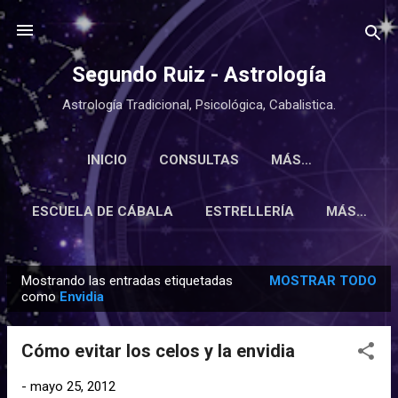
Ir al contenido principal
Segundo Ruiz - Astrología
Astrología Tradicional, Psicológica, Cabalistica.
INICIO
CONSULTAS
MÁS…
ESCUELA DE CÁBALA
ESTRELLERÍA
MÁS…
Mostrando las entradas etiquetadas
MOSTRAR TODO
E
como
Envidia
n
t
Cómo evitar los celos y la envidia
r
a
-
mayo 25, 2012