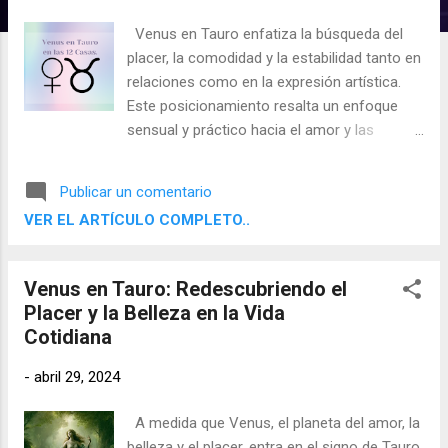
d
Venus en Tauro enfatiza la búsqueda del
a
placer, la comodidad y la estabilidad tanto en
s
relaciones como en la expresión artística.
Este posicionamiento resalta un enfoque
sensual y práctico hacia el amor y las
finanzas, preferido por su regencia natural
en Tauro. Aquí exploramos cómo Venus en
Publicar un comentario
Tauro se manifiesta a través de las doce
VER EL ARTÍCULO COMPLETO..
casas, considerando tanto los aspectos
positivos como los desafiantes.
Venus en Tauro: Redescubriendo el
Placer y la Belleza en la Vida
Cotidiana
-
abril 29, 2024
A medida que Venus, el planeta del amor, la
belleza y el placer, entra en el signo de Tauro,