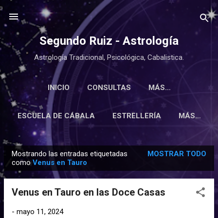
Ir al contenido principal
Segundo Ruiz - Astrología
Astrología Tradicional, Psicológica, Cabalistica.
INICIO
CONSULTAS
MÁS…
ESCUELA DE CÁBALA
ESTRELLERÍA
MÁS…
Mostrando las entradas etiquetadas
MOSTRAR TODO
E
como
Venus en Tauro
n
t
Venus en Tauro en las Doce Casas
r
a
-
mayo 11, 2024