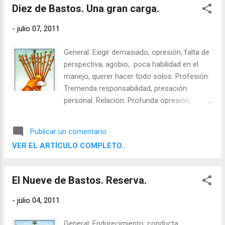
noticia, enloquecimiento.
Diez de Bastos. Una gran carga.
-
julio 07, 2011
General: Exigir demasiado, opresión, falta de
perspectiva, agobio, poca habilidad en el
manejo, querer hacer todo solos. Profesión:
Tremenda responsabilidad, presación
personal. Relación: Profunda opresión,
desesperación. Conciencia: Exceso de
trabajo, vivir agobiada. Meta: Crecer en una
Publicar un comentario
nueva dimensión (responsabilidad), aprender
VER EL ARTÍCULO COMPLETO..
a ceder algo. Sombras: Encasquillarse en la
inutilidad. Al contrario: Contradicciones,
trastornos, mentiras.
El Nueve de Bastos. Reserva.
-
julio 04, 2011
General: Endurecimiento, conducta