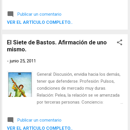
inesperados, grandes esperanzas. Meta:
Traer lo nuevo. Sombras: Descuido,
Publicar un comentario
precipitación, despilfarro. Invertida, Al
VER EL ARTÍCULO COMPLETO..
contrario: Celos, remordimientos, dudas.
El Siete de Bastos. Afirmación de uno
mismo.
-
junio 25, 2011
General: Discusión, envidia hacia los demás,
tener que defenderse. Profesión: Pulsos,
condiciones de mercado muy duras.
Relación: Pelea, la relación se ve amenzada
por terceras personas. Conciencia:
Experimentar agresiones por culpa de sus
convicciones. Meta: Prueba de la constancia
Publicar un comentario
y de la expectativa. Sombras: Una riña mal
VER EL ARTÍCULO COMPLETO..