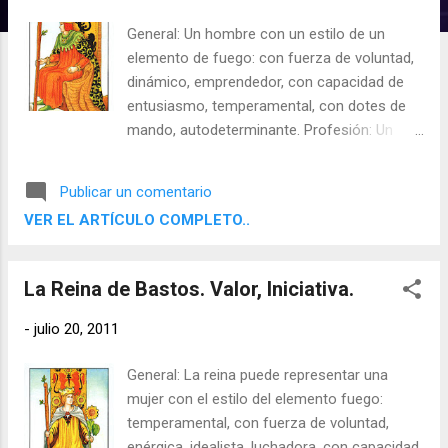
d
General: Un hombre con un estilo de un
a
elemento de fuego: con fuerza de voluntad,
s
dinámico, emprendedor, con capacidad de
entusiasmo, temperamental, con dotes de
mando, autodeterminante. Profesión: Un
hombre independiente, jefe, empresario.
Relación: Un hombre temperamental,
Publicar un comentario
apasionado y orgulloso. Conciencia: Un
VER EL ARTÍCULO COMPLETO..
hombre con fuerza de voluntad,
autodeterminante. Meta: Realizarse a sí
mismo. Sombras: Un "trepa", un hombre
La Reina de Bastos. Valor, Iniciativa.
exaltado, un magnate de la industria, un
hombre de convicciones fanáticas. Al
-
julio 20, 2011
contrario: Irrespetuoso, severo.
General: La reina puede representar una
mujer con el estilo del elemento fuego:
temperamental, con fuerza de voluntad,
enérgica, idealista, luchadora, con capacidad