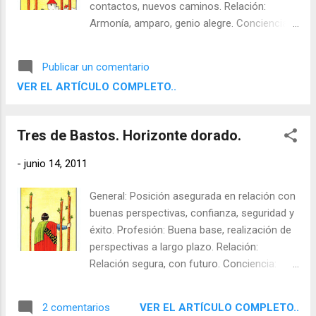
contactos, nuevos caminos. Relación:
Armonía, amparo, genio alegre. Conciencia:
Franqueza, buscar nuevas inquietudes. Meta:
Superarse. Sombras: Sinceridad fingida,
Publicar un comentario
esnobismo. Al contrario: El significado queda
VER EL ARTÍCULO COMPLETO..
invariable.
Tres de Bastos. Horizonte dorado.
-
junio 14, 2011
General: Posición asegurada en relación con
buenas perspectivas, confianza, seguridad y
éxito. Profesión: Buena base, realización de
perspectivas a largo plazo. Relación:
Relación segura, con futuro. Conciencia:
Enfrentamiento con la meta de la vida. Meta:
Perspicacia, confianza. Sombras: Perderse
VER EL ARTÍCULO COMPLETO..
2 comentarios
en el futuro.