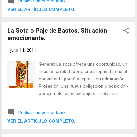
Publicar un comentario
abundancia de vivencias. Sombras :
VER EL ARTÍCULO COMPLETO..
Situaciones peligrosas, infundir tranquilidad,
destrucción. Al contrario: Enajenación,
separación, pelea premeditada.
La Sota o Paje de Bastos. Situación
emocionante.
-
julio 11, 2011
General: La sota ofrece una oportunidad, un
impulso arrebatador o una propuesta que el
consultante podrá aceptar con admiración.
Profesión: Una nueva obligación o posición -
por ejemplo, en el extranjero-. Relación:
Impulso refrescante, vacaciones en común.
Conciencia: Conservar un esencial estímulo
Publicar un comentario
para nuestras convicciones. Meta: Vivacidad
VER EL ARTÍCULO COMPLETO..
y alegría de vivir. Sombras: Amor pasajero,
atrevimiento arriesgado. Al contrario: Mala