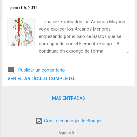
-
junio 05, 2011
Una vez explicados los Arcanos Mayores,
voy a explicar los Arcanos Menores
empezando por el palo de Bastos que se
corresponde con el Elemento Fuego. A
continuación expongo de forma
esquemática el simbolismo del As de
Bastos. General: Oportunidad de realizarse,
Publicar un comentario
ocasiones, valor para demostrar el riesgo, la
VER EL ARTÍCULO COMPLETO..
iniciativa y la fuerza de voluntad. Profesión:
Oportunidad de realizarse, orgullo,
motivación, iniciativa. Relación: Vitalidad,
MÁS ENTRADAS
admiración, ardiente pasión. Conciencia:
Capacidad de convencimiento, seguridad en
sí mismo. Meta: Crecimiento y desarrollo
Con la tecnología de Blogger
de uno mismo. Sombras: Pasión,
precipitación, activismo. Al Contrario:
Segundo Ruiz