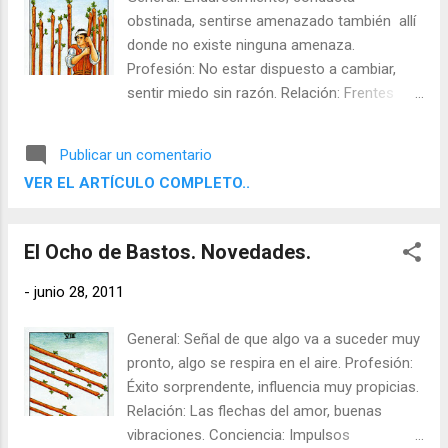
obstinada, sentirse amenazado también allí
donde no existe ninguna amenaza.
Profesión: No estar dispuesto a cambiar,
sentir miedo sin razón. Relación: Frentes
endurecidos, "gato escaldado del agua fría
huye". Conciencia: Indisposición a aprender,
Publicar un comentario
terquedad. Meta: Respetar antiguas
VER EL ARTÍCULO COMPLETO..
cicatrices, emprender con firmeza de nuevo
un camino que ya habiamos comenzado.
Sombras: Empecinamiento, perfeccionismo.
El Ocho de Bastos. Novedades.
Al contrario o invertida: Obstáculos,
infelicidad, retrasos.
-
junio 28, 2011
General: Señal de que algo va a suceder muy
pronto, algo se respira en el aire. Profesión:
Éxito sorprendente, influencia muy propicias.
Relación: Las flechas del amor, buenas
vibraciones. Conciencia: Impulsos