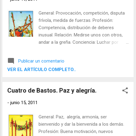
General: Provocación, competición, disputa
frívola, medida de fuerzas. Profesión:
Competencia, distribución de deberes
inusual. Relación: Medirse unos con otros,
andar a la greña. Conciencia: Luchar por
nuevas convicciones. Meta: Poner a prueba
nuestras propias facultades. Sombras:
Publicar un comentario
Lucha simulada, buscar siempre su propio
VER EL ARTÍCULO COMPLETO..
beneficio. Al contrario: Discusión legal,
engaño.
Cuatro de Bastos. Paz y alegría.
-
junio 15, 2011
General: Paz, alegría, armonía, ser
bienvenido y dar la bienvenida a los demás.
Profesión: Buena motivación, nuevos