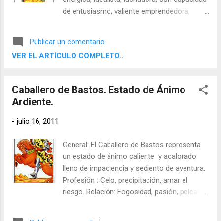
de entusiasmo, valiente emprendedora,
autoderminante. Profesión: Una mujer
independiente, jefa, empresaria. Relación:
Publicar un comentario
Una mujer temperamental, apasionada,
VER EL ARTÍCULO COMPLETO..
orgullosa. Conciencia: Una mujer con fuerza
de voluntad y autodeterminación. Meta:
Realizarse a sí misma. Sombras: Reina del
Caballero de Bastos. Estado de Ánimo
drama, mujer de lujo, déspota. Invertida:
Ardiente.
Quebradiza, desconfiada, pérfida.
-
julio 16, 2011
General: El Caballero de Bastos representa
un estado de ánimo caliente y acalorado
lleno de impaciencia y sediento de aventura.
Profesión : Celo, precipitación, amar el
riesgo. Relación: Fogosidad, pasión, peleas.
Conciencia: Tormenta y apremio, admiración.
Meta: Calor, aceptación de la vida,