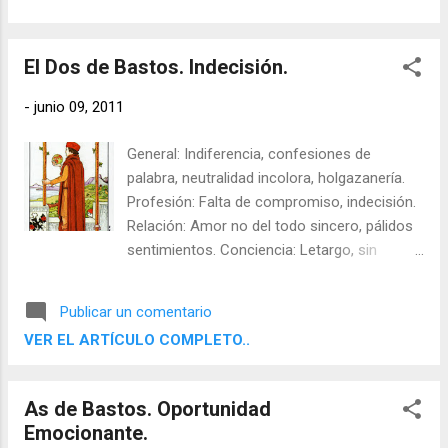
El Dos de Bastos. Indecisión.
-
junio 09, 2011
General: Indiferencia, confesiones de
palabra, neutralidad incolora, holgazanería.
Profesión: Falta de compromiso, indecisión.
Relación: Amor no del todo sincero, pálidos
sentimientos. Conciencia: Letargo, sin
criterio. Meta: Compromiso, valor para
reconocer, carisma. Sombras: Adaptación,
Publicar un comentario
satisfacción aparente. Invertida: Sorpresas,
VER EL ARTÍCULO COMPLETO..
quedarse atónito, éxito simulado.
As de Bastos. Oportunidad
Emocionante.