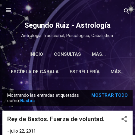
Ir al contenido principal
Segundo Ruiz - Astrología
Astrología Tradicional, Psicológica, Cabalistica.
INICIO
CONSULTAS
MÁS…
ESCUELA DE CÁBALA
ESTRELLERÍA
MÁS…
Mostrando las entradas etiquetadas
MOSTRAR TODO
E
como
Bastos
n
t
Rey de Bastos. Fuerza de voluntad.
r
a
-
julio 22, 2011