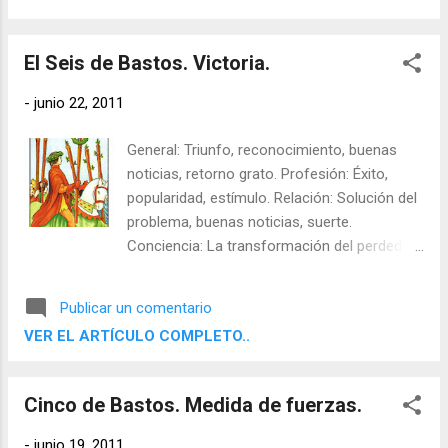
intencionada. Al contrario: Desconsuelo,
preocupación, esperar demasiado de uno
mismo.
El Seis de Bastos. Victoria.
-
junio 22, 2011
General: Triunfo, reconocimiento, buenas
noticias, retorno grato. Profesión: Éxito,
popularidad, estímulo. Relación: Solución del
problema, buenas noticias, suerte.
Conciencia: La transformación del perdedor
en ganador. Meta: Difundir optimismo y
confianza en uno mismo. Sombras:
Publicar un comentario
Fanfarronería, precipitación. Al Contrario:
VER EL ARTÍCULO COMPLETO..
Miedo, retrasos, traición, infidelidad.
Cinco de Bastos. Medida de fuerzas.
-
junio 19, 2011