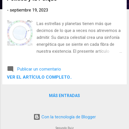
d
a
-
septiembre 19, 2023
s
Las estrellas y planetas tienen más que
decirnos de lo que a veces nos atrevemos a
admitir. Su danza celestial crea una sinfonía
energética que se siente en cada fibra de
nuestra existencia. El presente artículo
examina el sextil entre Venus en Leo y Marte
en Libra que será exacto -partil- el día 25 de
Publicar un comentario
septiembre, un evento astrologico que
VER EL ARTÍCULO COMPLETO..
persistirá hasta aproximadamente el 20 de
octubre, desde dos ángulos: su impacto en
la política mundial y su resonancia en la
MÁS ENTRADAS
psicología humana.
Con la tecnología de Blogger
Segundo Ruiz