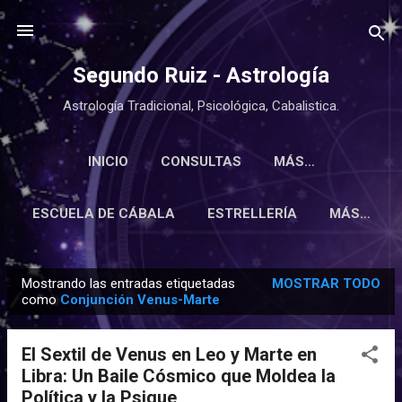
Ir al contenido principal
Segundo Ruiz - Astrología
Astrología Tradicional, Psicológica, Cabalistica.
INICIO
CONSULTAS
MÁS…
ESCUELA DE CÁBALA
ESTRELLERÍA
MÁS…
Mostrando las entradas etiquetadas
MOSTRAR TODO
E
como
Conjunción Venus-Marte
n
t
El Sextil de Venus en Leo y Marte en
r
Libra: Un Baile Cósmico que Moldea la
a
Política y la Psique