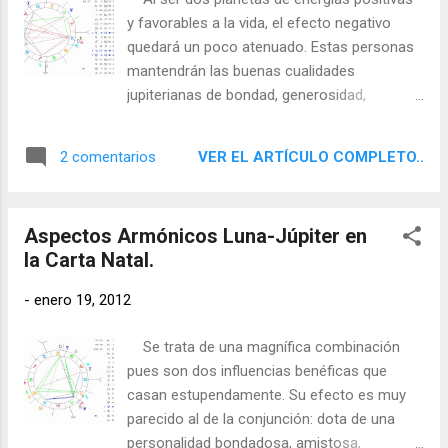
y favorables a la vida, el efecto negativo
quedará un poco atenuado. Estas personas
mantendrán las buenas cualidades
jupiterianas de bondad, generosidad,
optimismo y fe en algo superior, pero
pueden dispersarse mucho más. También
VER EL ARTÍCULO COMPLETO..
2 comentarios
pueden alcanzar el éxito para luego
entregarse a una vida cómoda y ociosa. Sin
embargo, en este caso tienden a ser
Aspectos Armónicos Luna-Júpiter en
inquietos, negligentes, descuidados o
la Carta Natal.
autocomplacientes. Pueden mostrarse un
poco holgazanes, como si su natural
-
enero 19, 2012
optimismo los llevara a creer que las cosas
lloverán del cielo. Tienden a entregarse a los
Se trata de una magnífica combinación
placeres de manera desmedida, sobre todo
pues son dos influencias benéficas que
a los de la mesa. Son dados a hacer
casan estupendamente. Su efecto es muy
grandes promesas que muchas veces luego
parecido al de la conjunción: dota de una
no cumplen, tienen propensión a actitudes
personalidad bondadosa, amistosa,