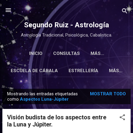
Ir al contenido principal
Segundo Ruiz - Astrología
Astrología Tradicional, Psicológica, Cabalistica.
INICIO
CONSULTAS
MÁS…
ESCUELA DE CÁBALA
ESTRELLERÍA
MÁS…
Mostrando las entradas etiquetadas
MOSTRAR TODO
E
como
Aspectos Luna-Júpiter
n
t
Visión budista de los aspectos entre
r
la Luna y Júpiter.
a