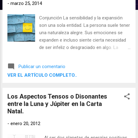
d
-
marzo 25, 2014
a
Conjunción La sensibilidad y la expansión
s
son una sola entidad. La persona suele tener
una naturaleza alegre. Sus emociones se
expanden e incluso siente cierta necesidad
de ser infeliz o desgraciado en algo. La
alegría y la felicidad de este individuo se
expresan de manera entusiasta. A menudo
Publicar un comentario
esta persona tiene muchas amistades
VER EL ARTÍCULO COMPLETO..
femeninas. El lado negativo de este aspecto
es la excitabilidad y la falta de razonamiento.
Existe una necesidad de limitar el grado de
Los Aspectos Tensos o Disonantes
euforia y optimismo que surge
entre la Luna y Júpiter en la Carta
constantemente.
Natal.
-
enero 20, 2012
Al ser dos planetas de energías positivas