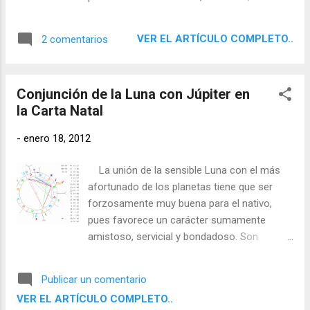
extravagantes, exageradas u ostentosas.
simpática y servicial, que cuenta con
Corren peligro de seguir un camino poco
generosidad, benevolencia, nobleza de
adecuado espiritualmente, cayendo en la
VER EL ARTÍCULO COMPLETO..
2 comentarios
sentimiento y sincero deseo de ayudar a sus
credulidad o la superstición, o en actitudes
semejantes. Son personas optimistas,
fanáticas de cualquier tipo. Asimismo, cabe...
que ven la vida y a sus semejantes desde su
Conjunción de la Luna con Júpiter en
lado más positivo. Tienen fe en Dios o en
la Carta Natal
algo superior que los protege y da sentido a
su vida. Son asimismo extrovertidos y con
-
enero 18, 2012
gran facilidad de contacto con la gente.
Estos nativos son queridos por quienes los
La unión de la sensible Luna con el más
rodean y atraen la protección de los
afortunado de los planetas tiene que ser
poderosos. De su positiva personalidad
forzosamente muy buena para el nativo,
emana un gran magnetismo que influye
pues favorece un carácter sumamente
sobre sus semejantes. Les gustan la
amistoso, servicial y bondadoso. Son
naturaleza y los animales. Tienen suerte en
personas extrovertidas, abiertas al mundo y
los viajes y pueden lograr la felicidad o el
a sus semejantes, muy populares y queridas
éxito en el extranjero. Afortunados
Publicar un comentario
por los que las rodean. Generosos, altruistas
asimismo en el matrimonio, construyen un
VER EL ARTÍCULO COMPLETO..
y caritativos, estos nativos tienen sinceros