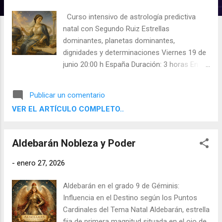
d
Curso intensivo de astrología predictiva
a
natal con Segundo Ruiz Estrellas
s
dominantes, planetas dominantes,
dignidades y determinaciones Viernes 19 de
junio 20:00 h España Duración: 3 horas En
directo por Zoom Incluye grabación Incluye
Carta Natal Medieval Tradicional
Publicar un comentario
personalizada Precio: 50 €
VER EL ARTÍCULO COMPLETO..
Aldebarán Nobleza y Poder
-
enero 27, 2026
Aldebarán en el grado 9 de Géminis:
Influencia en el Destino según los Puntos
Cardinales del Tema Natal Aldebarán, estrella
fija de primera magnitud situada en el ojo de