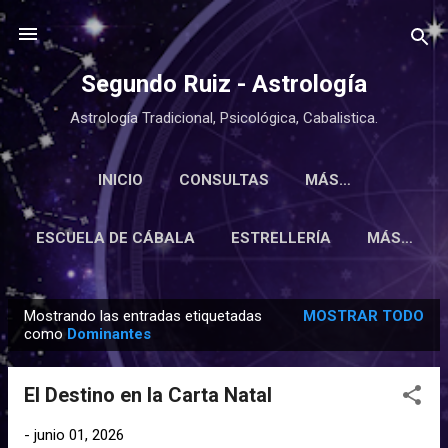
Ir al contenido principal
Segundo Ruiz - Astrología
Astrología Tradicional, Psicológica, Cabalistica.
INICIO
CONSULTAS
MÁS…
ESCUELA DE CÁBALA
ESTRELLERÍA
MÁS…
Mostrando las entradas etiquetadas
MOSTRAR TODO
E
como
Dominantes
n
t
El Destino en la Carta Natal
r
a
-
junio 01, 2026