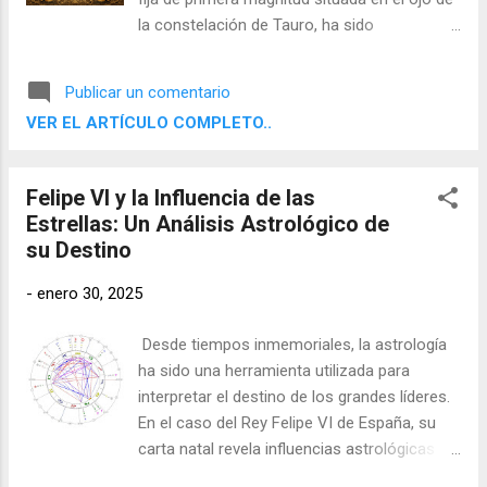
la constelación de Tauro, ha sido
considerada desde la antigüedad como una
de las cuatro “estrellas reales” de Persia. Se
Publicar un comentario
asocia con cualidades de nobleza, mando,
VER EL ARTÍCULO COMPLETO..
coraje y éxito bajo la condición de actuar
con integridad. Su ubicación actual en el
grado 9 del signo zodiacal Géminis la
Felipe VI y la Influencia de las
convierte en un punto crítico para el análisis
Estrellas: Un Análisis Astrológico de
astrológico cuando se encuentra en
su Destino
conjunción con puntos esenciales del tema
natal como el Sol, la Luna, el Ascendente o
-
enero 30, 2025
el Medio Cielo, con tan solo un grado de
orbe.
Desde tiempos inmemoriales, la astrología
ha sido una herramienta utilizada para
interpretar el destino de los grandes líderes.
En el caso del Rey Felipe VI de España, su
carta natal revela influencias astrológicas
poderosas que han marcado su vida y su