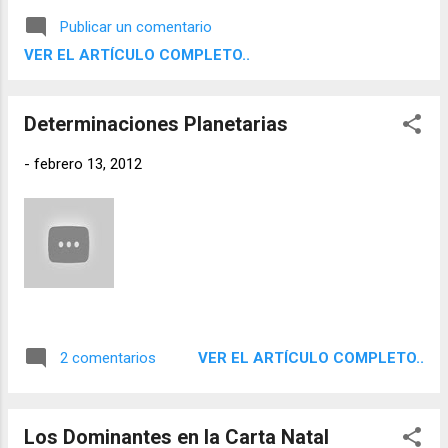
reinado. Dos puntos dominantes destacan
Publicar un comentario
con especial intensidad en su horóscopo: la
VER EL ARTÍCULO COMPLETO..
presencia de la estrella fija Alcyone en
conjunción con su Parte de la Fortuna y la
prominencia de Neptuno , que se ubica en la
Determinaciones Planetarias
casa VII en estrecha conjunción con su
Descendente. Estos factores astrológicos
-
febrero 13, 2012
ofrecen una visión profunda sobre su
personalidad, su destino y los desafíos que
enfrenta como monarca.
VER EL ARTÍCULO COMPLETO..
2 comentarios
Los Dominantes en la Carta Natal