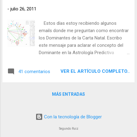
-
julio 26, 2011
Estos días estoy recibiendo algunos
emails donde me preguntan como encontrar
los Dominantes de la Carta Natal. Escribo
este mensaje para aclarar el concepto del
Dominante en la Astrología Predictiva
Contemporánea. En astrología predictiva
este concepto es muy importante. Tiene
VER EL ARTÍCULO COMPLETO..
41 comentarios
mucho que ver con el análisis de las fuerzas
planetarias. Aunque esto en la astrología
clásica era un concepto bastante elaborado,
MÁS ENTRADAS
con el tiempo se ha ido simplificando. En
una carta natal existen planetas que
impactan de lleno en el destino de la
Con la tecnología de Blogger
persona y en sus asuntos, digamos que
tienen una potencia mayor que otros y
Segundo Ruiz
dichos planetas serán los que con su