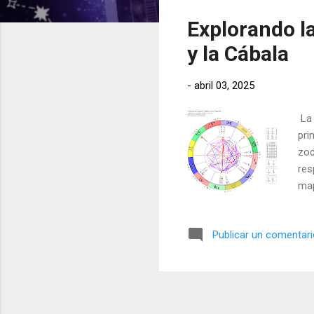
t
Explorando la
r
a
y la Cábala
d
a
-
abril 03, 2025
s
La 
pri
zod
res
map
Publicar un comentar