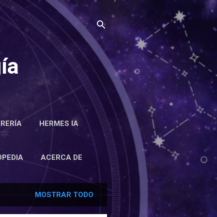
ía
BRERÍA
HERMES IA
RCA DE
OPEDIA
ACERCA DE
MOSTRAR TODO