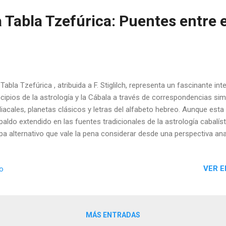
 Tabla Tzefúrica: Puentes entre 
Tabla Tzefúrica , atribuida a F. Stiglilch, representa un fascinante int
ncipios de la astrología y la Cábala a través de correspondencias si
iacales, planetas clásicos y letras del alfabeto hebreo. Aunque esta
paldo extendido en las fuentes tradicionales de la astrología cabalís
a alternativo que vale la pena considerar desde una perspectiva anal
VER E
io
MÁS ENTRADAS