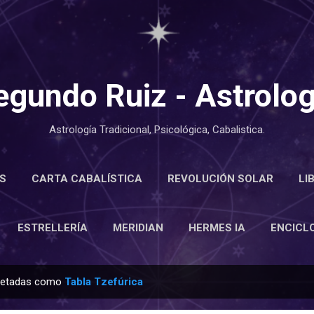
Ir al contenido principal
egundo Ruiz - Astrolog
Astrología Tradicional, Psicológica, Cabalistica.
S
CARTA CABALÍSTICA
REVOLUCIÓN SOLAR
LI
LOPEDIA
ESTRELLERÍA
MERIDIAN
MÁS…
ACE
ESTRELLERÍA
MERIDIAN
HERMES IA
ENCICL
quetadas como
Tabla Tzefúrica