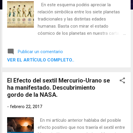
d
En este esquema podéis apreciar la
a
relación simbólica entre los siete planetas
s
tradicionales y las distintas edades
humanas. Basta con mirar el estado
cósmico de los planetas en nuestra carta,
sus dignidades esenciales para conocer si
una etapa será buena o no.
Publicar un comentario
VER EL ARTÍCULO COMPLETO..
El Efecto del sextil Mercurio-Urano se
ha manifestado. Descubrimiento
gordo de la NASA.
-
febrero 22, 2017
En mi artículo anterior hablaba del posible
efecto positivo que nos traería el sextil entre