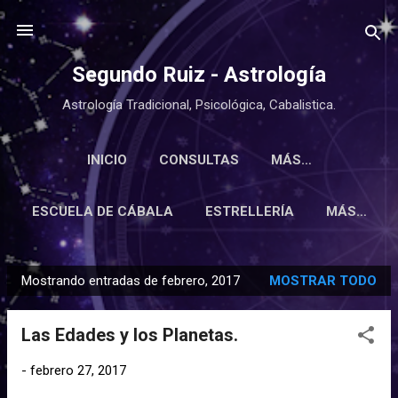
Ir al contenido principal
Segundo Ruiz - Astrología
Astrología Tradicional, Psicológica, Cabalistica.
INICIO
CONSULTAS
MÁS…
ESCUELA DE CÁBALA
ESTRELLERÍA
MÁS…
Mostrando entradas de febrero, 2017
MOSTRAR TODO
E
n
Las Edades y los Planetas.
t
r
-
febrero 27, 2017
a