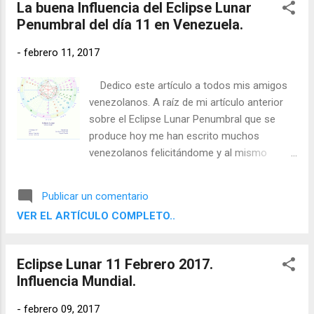
La buena Influencia del Eclipse Lunar
Penumbral del día 11 en Venezuela.
-
febrero 11, 2017
Dedico este artículo a todos mis amigos
venezolanos. A raíz de mi artículo anterior
sobre el Eclipse Lunar Penumbral que se
produce hoy me han escrito muchos
venezolanos felicitándome y al mismo
tiempo alegrándose de que Saturno tenga
una influencia positiva en su país. Para
Publicar un comentario
apreciarlo mejor aquí podemos ver la carta
VER EL ARTÍCULO COMPLETO..
astral del Eclipse para Caracas levantada
para hora GMT del eclipse.
Eclipse Lunar 11 Febrero 2017.
Influencia Mundial.
-
febrero 09, 2017