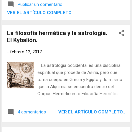
Mercurio. El Dios Mensajero, volará mucho
Publicar un comentario
más rápido, será como un rayo. Esta
VER EL ARTÍCULO COMPLETO..
tendencia se prolongará hasta el día 23 de
febrero.
La filosofía hermética y la astrología.
El Kybalión.
-
febrero 12, 2017
La astrología occidental es una disciplina
espiritual que procede de Asiria, pero que
toma cuerpo en Grecia y Egipto y lo mismo
que la Alquimia se encuentra dentro del
Corpus Hermeticum o Filosofía Hermética,
Es por eso que es muy importante conocer
los principios fundamentales del
VER EL ARTÍCULO COMPLETO..
4 comentarios
Hermetismo que vienen definidos en el
Kybalión.