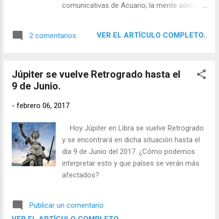
comunicativas de Acuario, la mente además
se vuelve inventiva y fomenta mucho las
telecomunicaciones y todo lo relacionado
VER EL ARTÍCULO COMPLETO..
2 comentarios
con Internet y las nuevas tecnologías.
Además favorece el estudio de la astrología.
De modo que es un buen momento para
Júpiter se vuelve Retrogrado hasta el
iniciarse en ella. Esta influencia de Acuario
9 de Junio.
nos acompañará hasta el día 25, momento
en que Mercurio entrará en Piscis.
-
febrero 06, 2017
Hoy Júpiter en Libra se vuelve Retrogrado
y se encontrará en dicha situación hasta el
día 9 de Junio del 2017. ¿Cómo podemos
interpretar esto y que países se verán más
afectados?
Publicar un comentario