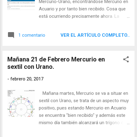
Mercurio-Urano, encontrándose Mercurio en
Acuario y por tanto bien recibido. Cosa que
está ocurriendo precisamente ahora. La
NASA ha descubierto un nuevo sistema
solar, con varios planetas parecidos a la
VER EL ARTÍCULO COMPLETO..
1 comentario
tierra. Se puede leer la noticia, pulsando aquí.
Mañana 21 de Febrero Mercurio en
sextil con Urano.
-
febrero 20, 2017
Mañana martes, Mercurio se va a situar en
sextil con Urano, se trata de un aspecto muy
positivo, pues estando Mercurio en Acuario
se encuentra "bien recibido" y además este
mismo día también alcanzará un trígono con
Júpiter. Todo esto moviliza las alas de