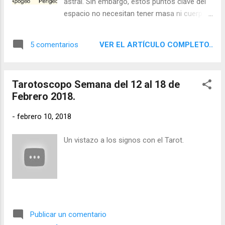
astral. Sin embargo, estos puntos clave del
espacio no necesitan tener masa ni cuerpo
para actuar sobre nosotros. Se trata,
entonces, de un foco de energía astrológica
VER EL ARTÍCULO COMPLETO..
5 comentarios
que no tiene cuerpo físico, de una fuerza
gravitacional oscura. Esta ausencia de luz se
puede interpretar como un área de la
Tarotoscopo Semana del 12 al 18 de
conciencia oscura y poco accesible.
Febrero 2018.
-
febrero 10, 2018
Un vistazo a los signos con el Tarot.
Publicar un comentario