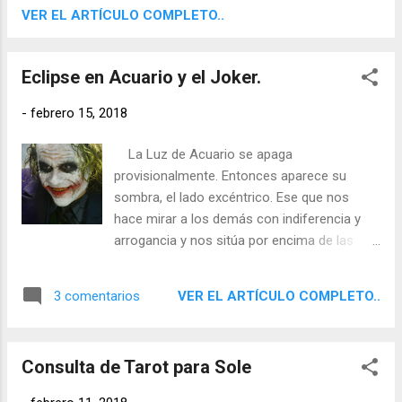
VER EL ARTÍCULO COMPLETO..
Eclipse en Acuario y el Joker.
-
febrero 15, 2018
La Luz de Acuario se apaga
provisionalmente. Entonces aparece su
sombra, el lado excéntrico. Ese que nos
hace mirar a los demás con indiferencia y
arrogancia y nos sitúa por encima de las
reglas generales de juego. Ese lado que nos
hace mostrar desdén hacia los
VER EL ARTÍCULO COMPLETO..
3 comentarios
conformistas -que prácticamente son todos
los que no piensan como nosotros-. Ese
lado que es frío, que se aísla y que se
Consulta de Tarot para Sole
distancia hasta quedarse sin amigos. Ese
lado que es solitario y presuntuoso. Ese lado