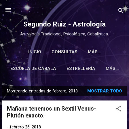
Ir al contenido principal
Segundo Ruiz - Astrología
Astrología Tradicional, Psicológica, Cabalistica.
INICIO
CONSULTAS
MÁS…
ESCUELA DE CÁBALA
ESTRELLERÍA
MÁS…
Mostrando entradas de febrero, 2018
MOSTRAR TODO
E
n
Mañana tenemos un Sextil Venus-
t
Plutón exacto.
r
a
-
febrero 26, 2018