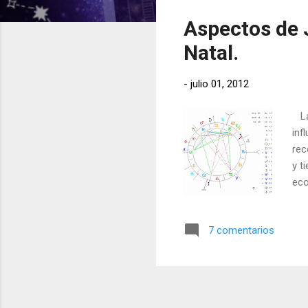
t
Aspectos de J
r
a
Natal.
d
a
-
julio 01, 2012
s
La 
inf
rec
y t
eco
par
rel
7 comentarios
Los
dec
rep