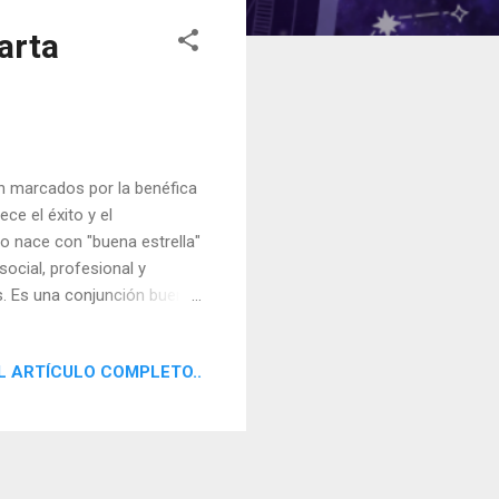
arta
én marcados por la benéfica
ce el éxito y el
vo nace con "buena estrella"
social, profesional y
. Es una conjunción buena
s altas especulaciones o la
arta Natal de Juan Carlos I
L ARTÍCULO COMPLETO..
 que la conjunción, es
nto, el prestigio, la
e capacidad par...