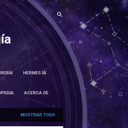
ía
BRERÍA
HERMES IA
RCA DE
OPEDIA
ACERCA DE
MOSTRAR TODO