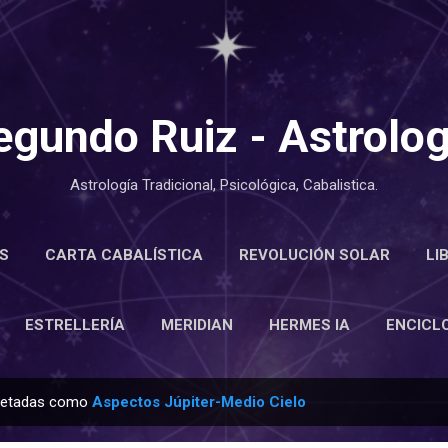
Ir al contenido principal
egundo Ruiz - Astrolog
Astrología Tradicional, Psicológica, Cabalistica.
S
CARTA CABALÍSTICA
REVOLUCIÓN SOLAR
LI
LOPEDIA
ESTRELLERÍA
MERIDIAN
MÁS…
ACE
ESTRELLERÍA
MERIDIAN
HERMES IA
ENCICL
quetadas como
Aspectos Júpiter-Medio Cielo