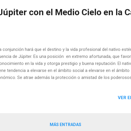
úpiter con el Medio Cielo en la C
conjunción hará que el destino y la vida profesional del nativo est
luencia de Júpiter. Es una posición en extremo afortunada, que favore
onocimiento en la vida y otorga prestigio y buena reputación. El nati
iene tendencia a elevarse en el ámbito social a elevarse en el ámbito 
nómico. Se atrae además la protección o amistad de los poderosos
a profesiones relacionadas con la abogacía, la política, la cultura, la
igión. Un ejemplo de esta conjunción la tiene el rey Juan Carlos I. C
VER E
 aspectos armónicos tienen practicamente el mismo efecto positivo
ir, favorecen la elevación social y profesional, el éxito, el reconocimie
utación o la protección de los poderosos. El nativo es honesto y tien
MÁS ENTRADAS