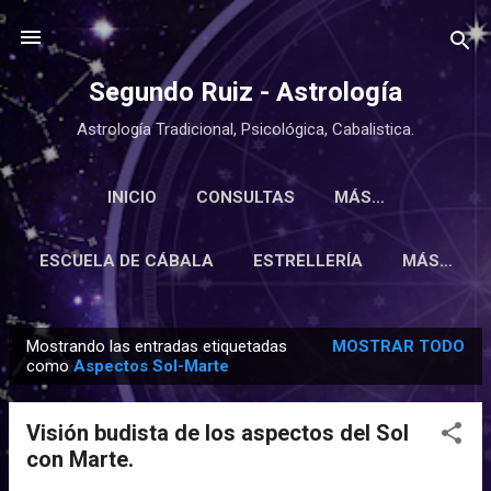
Ir al contenido principal
Segundo Ruiz - Astrología
Astrología Tradicional, Psicológica, Cabalistica.
INICIO
CONSULTAS
MÁS…
ESCUELA DE CÁBALA
ESTRELLERÍA
MÁS…
Mostrando las entradas etiquetadas
MOSTRAR TODO
E
como
Aspectos Sol-Marte
n
t
Visión budista de los aspectos del Sol
r
con Marte.
a