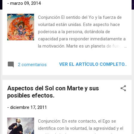
d
-
marzo 09, 2014
a
Conjunción El sentido del Yo y la fuerza de
s
voluntad están unidas. Este aspecto hace
poderosa a la persona, dotándola de
capacidad para responder inmediatamente a
la motivación. Marte es un planeta de fuego
y el Sol también, por lo que el nivel de
actividad es alto. Un entorno positivo anima
VER EL ARTÍCULO COMPLETO..
2 comentarios
al logro de grandes metas. El lado negativo
es la actitud agresiva. El individuo puede
reconocer que es un "hacedor" y sabe que
Aspectos del Sol con Marte y sus
necesita proyectos. Las técnicas de
posibles efectos.
meditación tranquilizadora y el amor atenúan
el lado agresivo de la conjunción.
-
diciembre 17, 2011
Conjunción: En este contacto, el Ego se
identifica con la voluntad, la agresividad y el