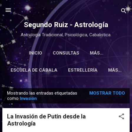
Ir al contenido principal
Segundo Ruiz - Astrología
Astrología Tradicional, Psicológica, Cabalistica.
INICIO
CONSULTAS
MÁS…
ESCUELA DE CÁBALA
ESTRELLERÍA
MÁS…
Mostrando las entradas etiquetadas
MOSTRAR TODO
E
como
Invasión
n
t
La Invasión de Putin desde la
r
Astrología
a