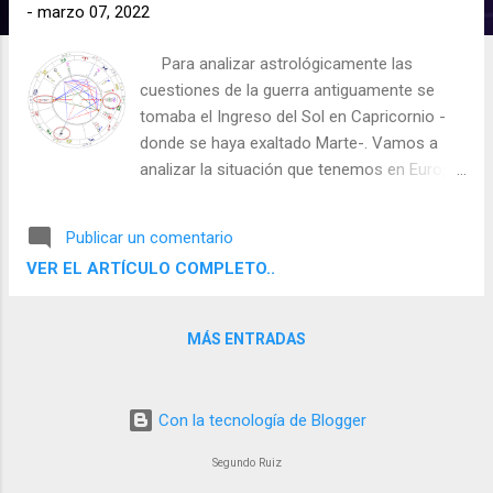
d
-
marzo 07, 2022
a
Para analizar astrológicamente las
s
cuestiones de la guerra antiguamente se
tomaba el Ingreso del Sol en Capricornio -
donde se haya exaltado Marte-. Vamos a
analizar la situación que tenemos en Europa
a través de la astrología y para eso
tomemos en primer lugar la carta astral del
Publicar un comentario
Ingreso en Capricornio 2021 para Kiev
VER EL ARTÍCULO COMPLETO..
capital de Ucrania y que nos habla de una
influencia que se extiende hasta la entrada
del Sol en dicho signo en el 2022.
MÁS ENTRADAS
Con la tecnología de Blogger
Segundo Ruiz