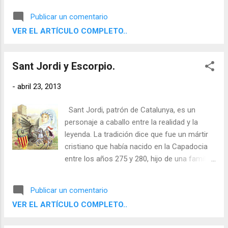
Publicar un comentario
VER EL ARTÍCULO COMPLETO..
Sant Jordi y Escorpio.
-
abril 23, 2013
Sant Jordi, patrón de Catalunya, es un
personaje a caballo entre la realidad y la
leyenda. La tradición dice que fue un mártir
cristiano que había nacido en la Capadocia
entre los años 275 y 280, hijo de una familia
de la nobleza rural y que murió el 23 de abril
de 303 posiblemente en Palestina. A Sant
Publicar un comentario
Jordi se le han atribuido hechos legendarios
VER EL ARTÍCULO COMPLETO..
como el de la liberación de la princesa de las
garras del dragón en la villa de Montblanc.