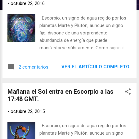
d
-
octubre 22, 2016
a
Escorpio, un signo de agua regido por los
s
planetas Marte y Plutón, aunque un signo
fijo, dispone de una sorprendente
abundancia de energía que puede
manifestarse súbitamente. Como signo de
agua, se comunica con su entorno
principalmente por medio de sus
VER EL ARTÍCULO COMPLETO..
2 comentarios
sentimientos.
Mañana el Sol entra en Escorpio a las
17:48 GMT.
-
octubre 22, 2015
Escorpio, un signo de agua regido por los
planetas Marte y Plutón, aunque un signo