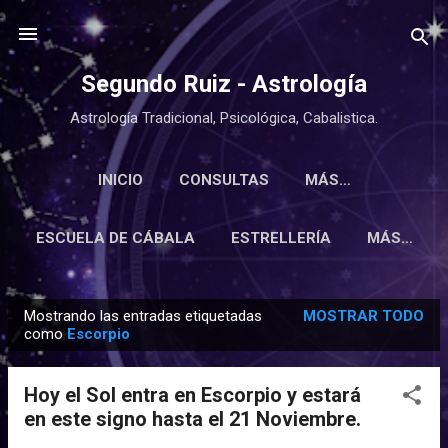
Ir al contenido principal
Segundo Ruiz - Astrología
Astrología Tradicional, Psicológica, Cabalistica.
INICIO
CONSULTAS
MÁS…
ESCUELA DE CÁBALA
ESTRELLERÍA
MÁS…
Mostrando las entradas etiquetadas
MOSTRAR TODO
E
como
Escorpio
n
t
Hoy el Sol entra en Escorpio y estará
r
en este signo hasta el 21 Noviembre.
a