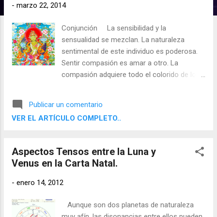
d
-
marzo 22, 2014
a
Conjunción La sensibilidad y la
s
sensualidad se mezclan. La naturaleza
sentimental de este individuo es poderosa.
Sentir compasión es amar a otro. La
compasión adquiere todo el colorido de los
sentidos, como forma, figura, color y
armonía. Las situaciones negativas agitan la
Publicar un comentario
mente con emociones. Problemas
VER EL ARTÍCULO COMPLETO..
intelectuales obstaculizan su discernimiento.
Como la actitud es tranquila y organizada,
se evita la confusión emocional. Los estilos
Aspectos Tensos entre la Luna y
de meditación vipassana y zen eliminan las
Venus en la Carta Natal.
reacciones desproporcionadas, que
constituyen una de las influencias de esta
-
enero 14, 2012
conjunción.
Aunque son dos planetas de naturaleza
muy afín, las disonancias entre ellos pueden