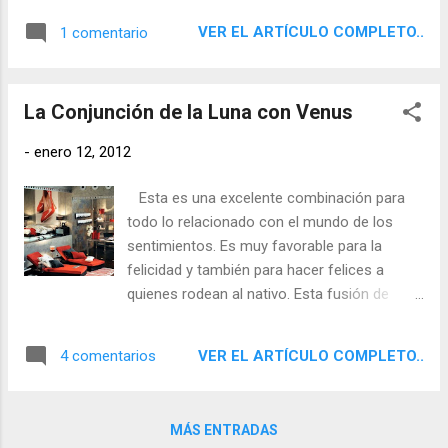
oposición Luna-Venus. Carta Natal de
una atracción natural por la belleza y el arte
Gandhi con cuadratura Luna-Venus Carta
VER EL ARTÍCULO COMPLETO..
1 comentario
en cualquiera de sus facetas. Proporciona
Natal de la Madre Teresa de Cálcuta ...
una personalidad bondadosa, jovial, cariñosa
y optimista y es en general un contacto
La Conjunción de la Luna con Venus
excelente para ser feliz. Si el nativo es un
hombre, tendrá éxito entre las mujeres y
-
enero 12, 2012
grandes posibilidades de vivir contento en su
vida sentimental y en su matrimonio. Si este
Esta es una excelente combinación para
aspecto lo tiene una mujer, será bella y
todo lo relacionado con el mundo de los
cariñosa y también afortunada en su vida
sentimientos. Es muy favorable para la
amorosa. Propicia la suerte o la
felicidad y también para hacer felices a
popularidad en todas las profesiones que se
quienes rodean al nativo. Esta fusión de
relacionan con Venus: artistas, joyeros o
valores femeninos intensifica la sensibilidad,
trabajos relacionados con la belleza o el
la dulzura y la afectividad, aunque también
ocio. También es una combinación benéfica
VER EL ARTÍCULO COMPLETO..
4 comentarios
puede dar cierto riesgo de pasividad ante la
para el dinero y los asuntos financieros, y la
vida, a no ser que esté contrarrestado por
observamos en personas que han a...
otros elementos astrales más enérgicos.
MÁS ENTRADAS
Favorece por otra parte una personalidad