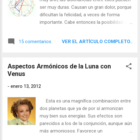
ser muy duras. Causan un gran dolor, porque
dificultan la felicidad, a veces de forma
importante. Cabe entonces la posibilidad de
sufrir fuertes inhibiciones anímicas, así
como también amargos desengaños
VER EL ARTÍCULO COMPLETO..
15 comentarios
amorosos. Dificulta asimismo la expresión
adecuada de los afectos, en la que puede
darse falta de tacto o intervenciones en
Aspectos Armónicos de la Luna con
momentos inoportunos, así como timidez o
Venus
bloqueos paralizantes que son causa de
gran sufrimiento. Debido a sus
-
enero 13, 2012
experiencias negativas, estos nativos a
veces se desengañan de los placeres de la
Esta es una magnífica combinación entre
vida y los rechazan apostando por una
dos planetas que ya de por sí armonizan
existencia mucho más ascéticao solitaria,
muy bien sus energías. Sus efectos son
como es el caso de Santa Teresa de Avila,
parecidos a los de la conjunción, aunque aún
Gandhi o la Madre Teresa de Calcuta. Carta
más armoniosos. Favorece un
Natal de Santa Teresa de Avila con
temperamento sereno y artístico, así como