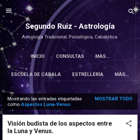
Ir al contenido principal
Segundo Ruiz - Astrología
Astrología Tradicional, Psicológica, Cabalistica.
INICIO
CONSULTAS
MÁS…
ESCUELA DE CÁBALA
ESTRELLERÍA
MÁS…
Mostrando las entradas etiquetadas
MOSTRAR TODO
E
como
Aspectos Luna-Venus
n
t
Visión budista de los aspectos entre
r
la Luna y Venus.
a