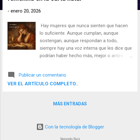
d
a
-
enero 20, 2026
s
Hay mujeres que nunca sienten que hacen
lo suficiente. Aunque cumplan, aunque
sostengan, aunque respondan a todo,
siempre hay una voz interna que les dice que
podrían haber hecho más, mejor o antes. No
se permiten fallar, descansar ni bajar la
guardia. Esta autoexigencia constante no es
Publicar un comentario
solo un rasgo de carácter: en muchos
VER EL ARTÍCULO COMPLETO..
casos, tiene una raíz astrológica clara , y
Saturno suele estar implicado.
MÁS ENTRADAS
Con la tecnología de Blogger
Segundo Ruiz