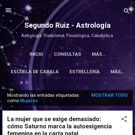
Ir al contenido principal
Segundo Ruiz - Astrología
Astrología Tradicional, Psicológica, Cabalistica.
INICIO
CONSULTAS
MÁS…
ESCUELA DE CÁBALA
ESTRELLERÍA
MÁS…
Mostrando las entradas etiquetadas
MOSTRAR TODO
E
como
Mujeres
n
t
La mujer que se exige demasiado:
r
cómo Saturno marca la autoexigencia
a
femenina en la carta natal