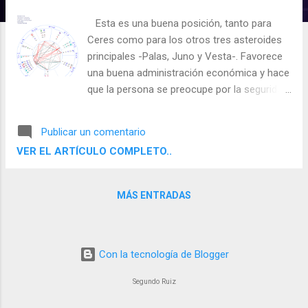
d
Esta es una buena posición, tanto para
a
Ceres como para los otros tres asteroides
s
principales -Palas, Juno y Vesta-. Favorece
una buena administración económica y hace
que la persona se preocupe por la seguridad
de los propios recursos y de los medios de
subsistencia básicos. También favorece la
Publicar un comentario
tendencia a promover, adquirir y acumular.
VER EL ARTÍCULO COMPLETO..
Ceres aquí es también favorable para la
compra-venta de terrenos. Recordemos
que alimentar o alimentarse -bien sea
MÁS ENTRADAS
entendiendo esto en sentido literal o
figurado- al estilo del signo en que se
encuentre Ceres, siempre será un valor y
será rentable para el individuo que tenga a
Con la tecnología de Blogger
Ceres en la casa II. Un ejemplo que puedo
Segundo Ruiz
poner es el de mi admirado actor Johnny
Depp, no solo tiene a Ceres a 12º46´de Virgo