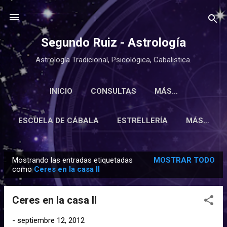
Ir al contenido principal
Segundo Ruiz - Astrología
Astrología Tradicional, Psicológica, Cabalistica.
INICIO
CONSULTAS
MÁS…
ESCUELA DE CÁBALA
ESTRELLERÍA
MÁS…
Mostrando las entradas etiquetadas
MOSTRAR TODO
E
como
Ceres en la casa II
n
t
Ceres en la casa II
r
a
-
septiembre 12, 2012