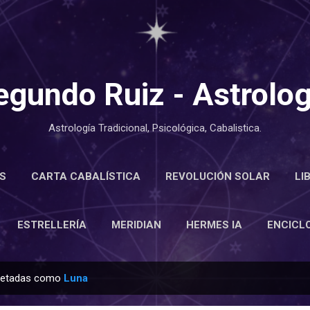
Ir al contenido principal
egundo Ruiz - Astrolog
Astrología Tradicional, Psicológica, Cabalistica.
S
CARTA CABALÍSTICA
REVOLUCIÓN SOLAR
LI
LOPEDIA
ESTRELLERÍA
MERIDIAN
MÁS…
ACE
ESTRELLERÍA
MERIDIAN
HERMES IA
ENCICL
quetadas como
Luna