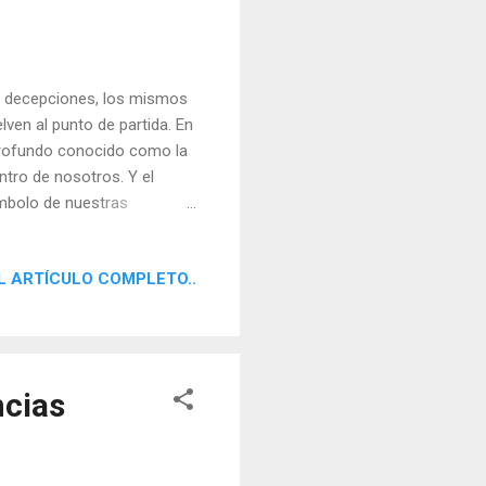
s decepciones, los mismos
ven al punto de partida. En
o profundo conocido como la
entro de nosotros. Y el
ímbolo de nuestras
entirnos seguras.
L ARTÍCULO COMPLETO..
ncias