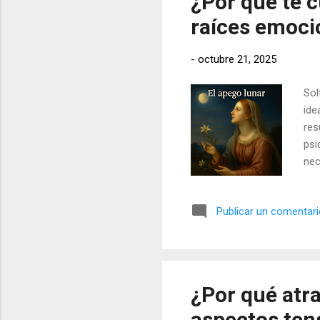
¿Por qué te c
raíces emoci
-
octubre 21, 2025
Sol
ide
res
psi
nec
gob
Publicar un comentar
¿Por qué atra
aspectos ten