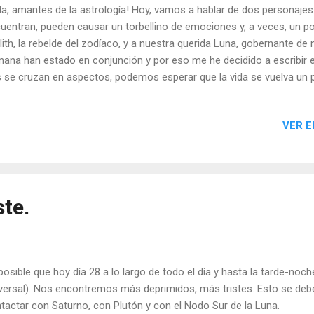
la, amantes de la astrología! Hoy, vamos a hablar de dos personaj
uentran, pueden causar un torbellino de emociones y, a veces, un p
ilith, la rebelde del zodíaco, y a nuestra querida Luna, gobernante 
ana han estado en conjunción y por eso me he decidido a escribir e
 se cruzan en aspectos, podemos esperar que la vida se vuelva un
, agarra tus palomitas de maíz y prepárate para un viaje a través d
 viene con el encuentro de Lilith y la Luna.
VER E
ste.
posible que hoy día 28 a lo largo de todo el día y hasta la tarde-noc
versal). Nos encontremos más deprimidos, más tristes. Esto se debe
tactar con Saturno, con Plutón y con el Nodo Sur de la Luna.