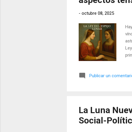
-
octubre 08, 2025
Hay
vín
ast
Ley
pri
emo
Publicar un comentar
La Luna Nuev
Social-Políti