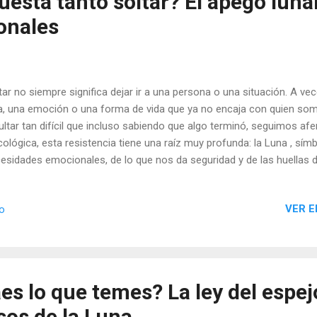
uesta tanto soltar? El apego lunar
onales
tar no siempre significa dejar ir a una persona o una situación. A vec
a, una emoción o una forma de vida que ya no encaja con quien so
ultar tan difícil que incluso sabiendo que algo terminó, seguimos afe
cológica, esta resistencia tiene una raíz muy profunda: la Luna , sím
esidades emocionales, de lo que nos da seguridad y de las huellas d
iernan nuestro presente.
VER E
io
es lo que temes? La ley del espejo
sos de la Luna