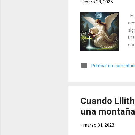
-
enero 28, 2025
El 
aco
sig
Ura
soc
Publicar un comentar
Cuando Lilith
una montaña
-
marzo 31, 2023