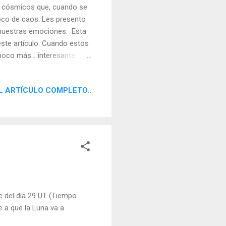
es cósmicos que, cuando se
oco de caos. Les presento
de nuestras emociones. Esta
ste artículo. Cuando estos
 poco más… interesante. Así
e la montaña rusa emocional
L ARTÍCULO COMPLETO..
he del día 29 UT (Tiempo
 a que la Luna va a