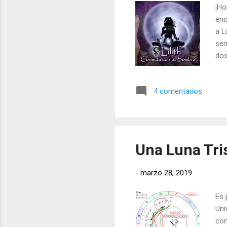
¡Ho
enc
a L
sem
dos
que
que
4 comentarios
Una Luna Tri
-
marzo 28, 2019
Es 
Uni
con