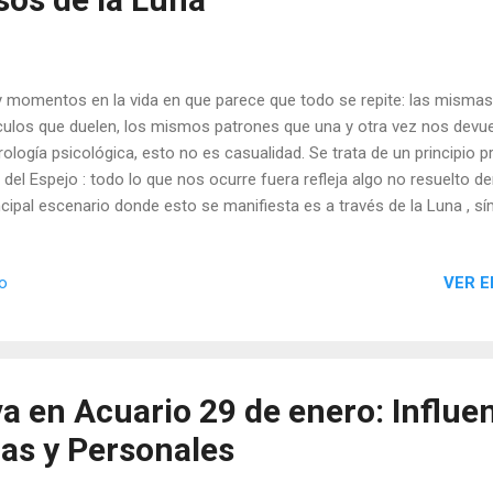
 momentos en la vida en que parece que todo se repite: las misma
culos que duelen, los mismos patrones que una y otra vez nos devuel
rología psicológica, esto no es casualidad. Se trata de un principi
 del Espejo : todo lo que nos ocurre fuera refleja algo no resuelto d
ncipal escenario donde esto se manifiesta es a través de la Luna , s
ciones, nuestra infancia emocional y la manera en que buscamos s
VER E
io
a en Acuario 29 de enero: Influe
cas y Personales