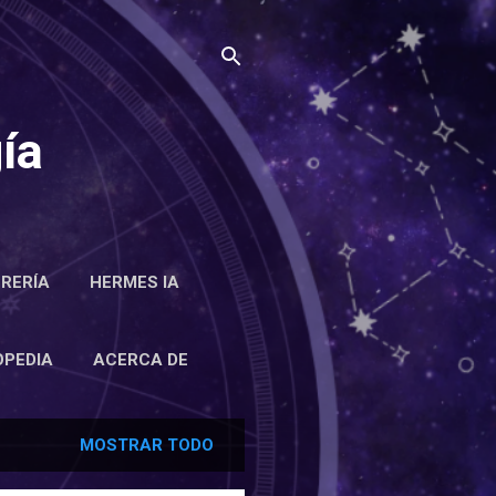
ía
BRERÍA
HERMES IA
RCA DE
OPEDIA
ACERCA DE
MOSTRAR TODO