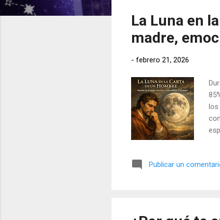
t
La Luna en l
r
a
madre, emoci
d
a
-
febrero 21, 2026
s
Dur
85%
los
con
esp
Publicar un comentar