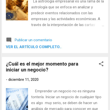
La astrología empresarial es una rama de la
astrología que se enfoca en analizar y
predecir eventos relacionados con las
empresas y las actividades económicas. A
través de la interpretación de las cartas
astrales y los tránsitos planetarios, los
expertos en astrología empresarial pueden
Publicar un comentario
ayudar a los empresarios y gerentes a tomar
VER EL ARTÍCULO COMPLETO..
decisiones más informadas y a aprovechar
las tendencias cósmicas a su favor.
¿Cuál es el mejor momento para
iniciar un negocio?
-
diciembre 11, 2020
Emprender un negocio no es ninguna
tontería. Iniciar un negocio de cualquier tipo
es algo muy serio, se deben de hacer un
análisis de mercado para conocer en que