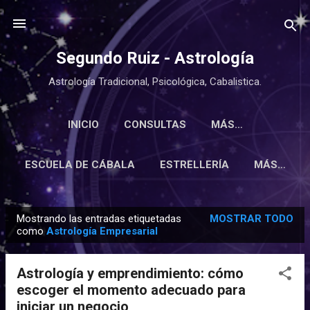
Ir al contenido principal
Segundo Ruiz - Astrología
Astrología Tradicional, Psicológica, Cabalistica.
INICIO
CONSULTAS
MÁS…
ESCUELA DE CÁBALA
ESTRELLERÍA
MÁS…
Mostrando las entradas etiquetadas
MOSTRAR TODO
E
como
Astrología Empresarial
n
t
Astrología y emprendimiento: cómo
r
escoger el momento adecuado para
a
iniciar un negocio