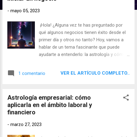
d
a
-
mayo 05, 2023
s
¡Hola! ¿Alguna vez te has preguntado por
qué algunos negocios tienen éxito desde el
primer día y otros no tanto? Hoy, vamos a
hablar de un tema fascinante que puede
ayudarte a entenderlo: la astrología y cómo
puede influir en el emprendimiento.
VER EL ARTÍCULO COMPLETO..
1 comentario
Astrología empresarial: cómo
aplicarla en el ámbito laboral y
financiero
-
marzo 27, 2023