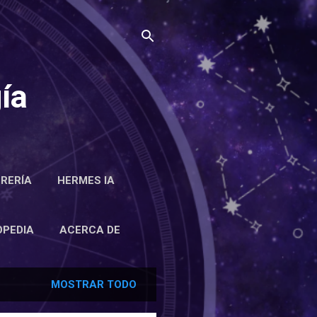
ía
BRERÍA
HERMES IA
RCA DE
OPEDIA
ACERCA DE
MOSTRAR TODO