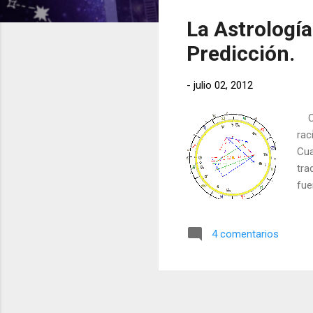
t
La Astrología
r
a
Predicción.
d
a
-
julio 02, 2012
s
Com
rac
Cua
tra
fue
me 
est
4 comentarios
Sir
gra
y o
Sas