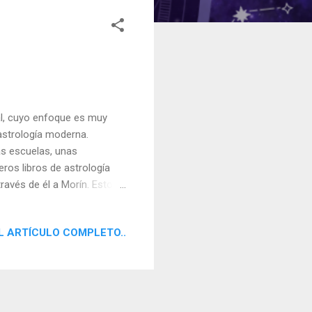
l, cuyo enfoque es muy
 astrología moderna.
as escuelas, unas
eros libros de astrología
ravés de él a Morín. Esto
ceses. Más tarde empecé a
a de Traductores de
L ARTÍCULO COMPLETO..
lgún momento de mi vida y
ociación de parapsicología
 Liz Greene, Howard