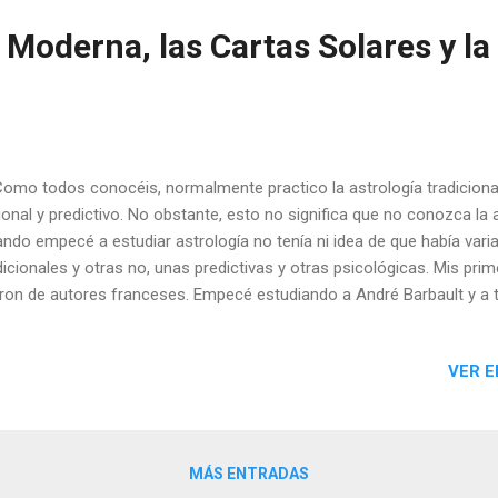
 Moderna, las Cartas Solares y la
o todos conocéis, normalmente practico la astrología tradiciona
ional y predictivo. No obstante, esto no significa que no conozca la
ndo empecé a estudiar astrología no tenía ni idea de que había vari
dicionales y otras no, unas predictivas y otras psicológicas. Mis prim
ron de autores franceses. Empecé estudiando a André Barbault y a t
llevo a conocer la astrología tradicional, a través de autores fran
udiar otros clásicos tradicionales gracias a Tito Maciá y a la Escuel
VER E
venta, como Abraham Ben Ezrá y Alí Ben Ragel. No obstante, en a
cias a una señora latinoamericana que conocí en Granada en una as
cultismo, me introducí en el estudio de la astrología psicológica de
portas y después dir...
MÁS ENTRADAS