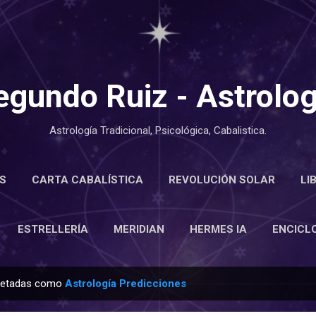
Ir al contenido principal
egundo Ruiz - Astrolog
Astrología Tradicional, Psicológica, Cabalistica.
S
CARTA CABALÍSTICA
REVOLUCIÓN SOLAR
LI
LOPEDIA
ESTRELLERÍA
MERIDIAN
MÁS…
ACE
ESTRELLERÍA
MERIDIAN
HERMES IA
ENCICL
quetadas como
Astrología Predicciones