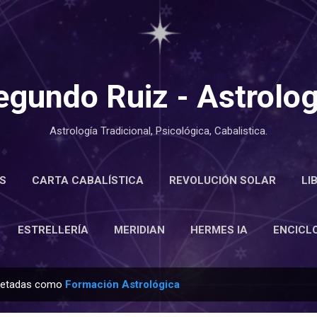
Ir al contenido principal
egundo Ruiz - Astrolog
Astrología Tradicional, Psicológica, Cabalistica.
S
CARTA CABALÍSTICA
REVOLUCIÓN SOLAR
LI
LOPEDIA
ESTRELLERÍA
MERIDIAN
MÁS…
ACE
ESTRELLERÍA
MERIDIAN
HERMES IA
ENCICL
quetadas como
Formación Astrológica