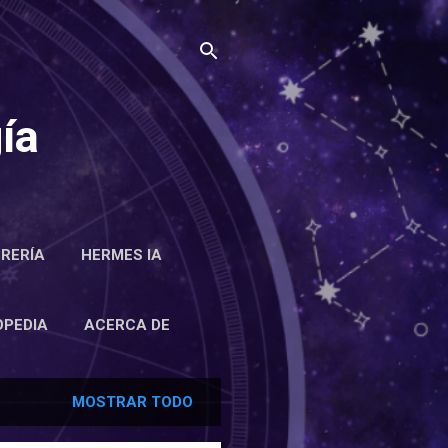
ía
BRERÍA
HERMES IA
RCA DE
OPEDIA
ACERCA DE
MOSTRAR TODO