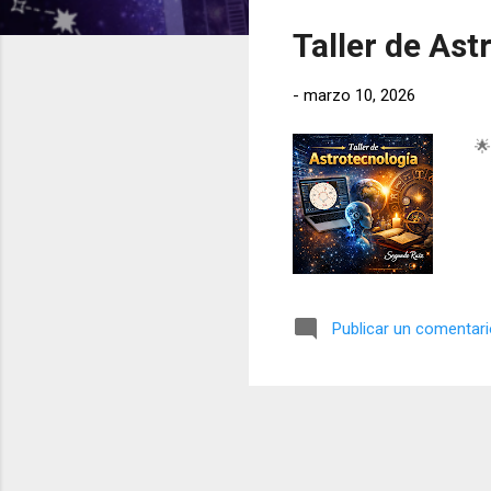
t
Taller de Ast
r
a
-
marzo 10, 2026
d
a
🌟 
s
Publicar un comentar