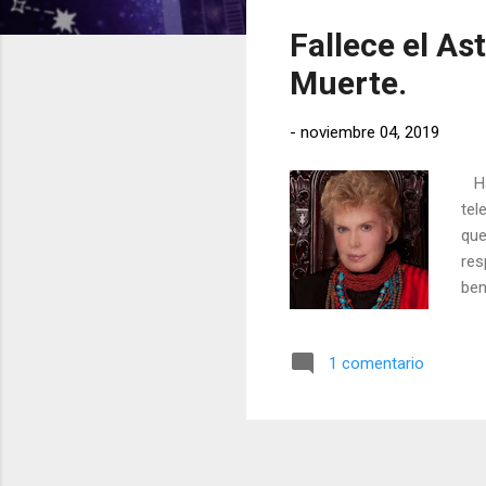
t
Fallece el As
r
a
Muerte.
d
a
-
noviembre 04, 2019
s
Ha 
tel
que
res
ben
rea
5:4
1 comentario
Asc
otr
har
el 