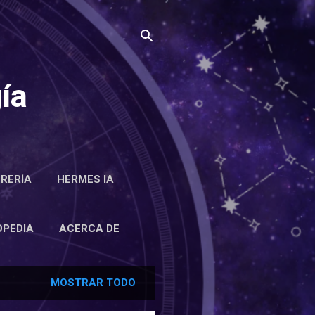
ía
BRERÍA
HERMES IA
RCA DE
OPEDIA
ACERCA DE
MOSTRAR TODO