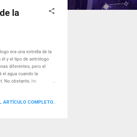
de la
ogo era una estrella de la
 él y el tipo de astrólogo
as diferentes, pero el
á el agua cuando la
t. No obstante, he
e Abril de 1931 a las
l Sol Dominando en el
L ARTÍCULO COMPLETO..
e hacía ser brillante en
o en el el Medio Cielo le
 la Dominancia de Plutón en