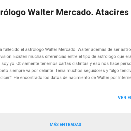
trólogo Walter Mercado. Atacires 
fallecido el astrólogo Walter Mercado. Walter además de ser astról
evisión. Existen muchas diferencias entre el tipo de astrólogo que era
 soy yo. Obviamente tenemos cartas distintas y eso nos hace person
peto siempre va por delante. Tenía muchos seguidores y "algo tendr
dicen". He encontrado los datos de nacimiento de Walter por Interne
lizado una rectificación de su carta natal. Concluyo que nació el 25 d
5:02 en Ponce, Puerto Rico. En su carta natal podemos observar e
VER E
endente con una dignidad mediocre que si bien en algunos aspectos l
os le hacía ser una persona excesivamente llamativa. Sin duda Saturn
ía ser una persona muy disciplinada -clave de su éxito-. En cuanto a
Fondo del Cielo con ...
MÁS ENTRADAS