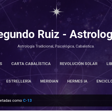
Ir al contenido principal
egundo Ruiz - Astrolog
Astrología Tradicional, Psicológica, Cabalistica.
S
CARTA CABALÍSTICA
REVOLUCIÓN SOLAR
LI
LOPEDIA
ESTRELLERÍA
MERIDIAN
MÁS…
ACE
ESTRELLERÍA
MERIDIAN
HERMES IA
ENCICL
quetadas como
C-13