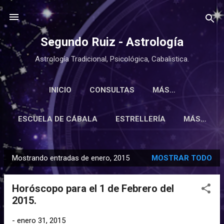
Ir al contenido principal
Segundo Ruiz - Astrología
Astrología Tradicional, Psicológica, Cabalistica.
INICIO
CONSULTAS
MÁS…
ESCUELA DE CÁBALA
ESTRELLERÍA
MÁS…
Mostrando entradas de enero, 2015
MOSTRAR TODO
E
n
Horóscopo para el 1 de Febrero del
t
2015.
r
a
-
enero 31, 2015