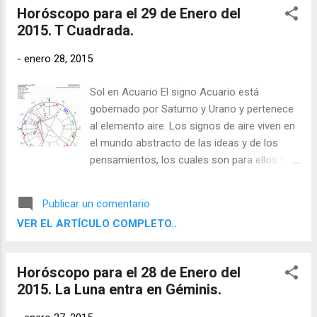
Horóscopo para el 29 de Enero del
2015. T Cuadrada.
-
enero 28, 2015
Sol en Acuario El signo Acuario está
gobernado por Saturno y Urano y pertenece
al elemento aire. Los signos de aire viven en
el mundo abstracto de las ideas y de los
pensamientos, los cuales son para ellos tan
reales como cualquier objeto físico. Sienten
la necesidad de desprenderse de la
Publicar un comentario
experiencia directa y contemplar, evaluar y
VER EL ARTÍCULO COMPLETO..
comprender su entorno por medio de sus
facultades racionales con el fin de poder
comunicar sus conclusiones a otros.
Horóscopo para el 28 de Enero del
2015. La Luna entra en Géminis.