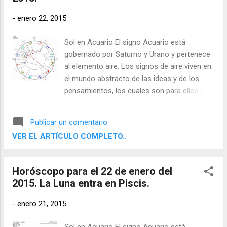
-
enero 22, 2015
Sol en Acuario El signo Acuario está
gobernado por Saturno y Urano y pertenece
al elemento aire. Los signos de aire viven en
el mundo abstracto de las ideas y de los
pensamientos, los cuales son para ellos tan
reales como cualquier objeto físico. Sienten
la necesidad de desprenderse de la
Publicar un comentario
experiencia directa y contemplar, evaluar y
VER EL ARTÍCULO COMPLETO..
comprender su entorno por medio de sus
facultades racionales con el fin de poder
comunicar sus conclusiones a otros.
Horóscopo para el 22 de enero del
2015. La Luna entra en Piscis.
-
enero 21, 2015