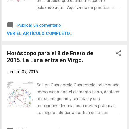
en el artículo que escribí al respecto
pulsando aquí. Aquí vamos a practicar algo
de la astrología del Siglo XXI y de la nueva
forma de dibujar las cartas con la Flor
Publicar un comentario
Armónica, técnica difundida por mi amigo
VER EL ARTÍCULO COMPLETO..
Tito Maciá y Miguel García. Quizá no estéis
acostumbrados, pero este sistema puede
darnos buenos vislumbres como
Horóscopo para el 8 de Enero del
demostraré a continuación.
2015. La Luna entra en Virgo.
-
enero 07, 2015
Sol en Capricornio Capricornio, relacionado
como signo con el elemento tierra, destaca
por su integridad y seriedad y sus
ambiciones destinadas a metas prácticas.
Los signos de tierra confían en lo que
pueden apreciar con sus sentidos físicos y
aspiran a resultados concretos y útiles. Son