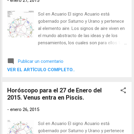
-
enero 27, 2015
Sol en Acuario El signo Acuario está
gobernado por Saturno y Urano y pertenece
al elemento aire. Los signos de aire viven en
el mundo abstracto de las ideas y de los
pensamientos, los cuales son para ellos tan
reales como cualquier objeto físico. Sienten
la necesidad de desprenderse de la
Publicar un comentario
experiencia directa y contemplar, evaluar y
VER EL ARTÍCULO COMPLETO..
comprender su entorno por medio de sus
facultades racionales con el fin de poder
comunicar sus conclusiones a otros.
Horóscopo para el 27 de Enero del
2015. Venus entra en Piscis.
-
enero 26, 2015
Sol en Acuario El signo Acuario está
gobernado por Saturno y Urano y pertenece