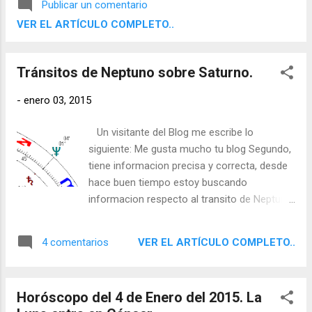
Publicar un comentario
VER EL ARTÍCULO COMPLETO..
Tránsitos de Neptuno sobre Saturno.
-
enero 03, 2015
Un visitante del Blog me escribe lo
siguiente: Me gusta mucho tu blog Segundo,
tiene informacion precisa y correcta, desde
hace buen tiempo estoy buscando
informacion respecto al transito de Neptuno
sobre Saturno, pero no logro encontrarla por
ningun lado, por favor si tienes tiempo
VER EL ARTÍCULO COMPLETO..
4 comentarios
podrias hacer alguna entrada con
informacion respecto a los transitos y su
significado predictivo, seria de mucha ayuda
Horóscopo del 4 de Enero del 2015. La
para personas como yo, que apenas