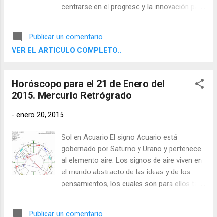
centrarse en el progreso y la innovación para
el avance social. En España la Lunación
recae en la casa IX y por tanto este
Publicar un comentario
progreso se debe dar en el terreno de la
VER EL ARTÍCULO COMPLETO..
religión, la filosofía, el mundo universitario, el
comercio exterior y también en las
relaciones que los españoles tenemos con
Horóscopo para el 21 de Enero del
países extranjeros.
2015. Mercurio Retrógrado
-
enero 20, 2015
Sol en Acuario El signo Acuario está
gobernado por Saturno y Urano y pertenece
al elemento aire. Los signos de aire viven en
el mundo abstracto de las ideas y de los
pensamientos, los cuales son para ellos tan
reales como cualquier objeto físico. Sienten
la necesidad de desprenderse de la
Publicar un comentario