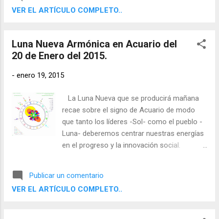
experiencia directa y contemplar, evaluar y
VER EL ARTÍCULO COMPLETO..
comprender su entorno por medio de sus
facultades racionales con el fin de poder
comunicar sus conclusiones a otros.
Luna Nueva Armónica en Acuario del
20 de Enero del 2015.
-
enero 19, 2015
La Luna Nueva que se producirá mañana
recae sobre el signo de Acuario de modo
que tanto los líderes -Sol- como el pueblo -
Luna- deberemos centrar nuestras energías
en el progreso y la innovación social.
Fomentando los valores colectivos por
encima de los individuales y potenciando la
Publicar un comentario
libertad, igualdad y fraternidad entre los
VER EL ARTÍCULO COMPLETO..
hombres. Esta es la Lección de una Luna
Nueva en Acuario.