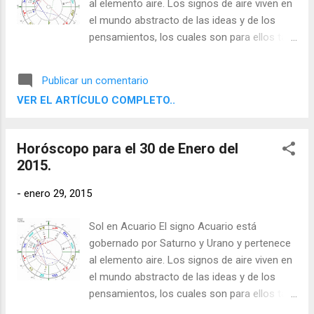
al elemento aire. Los signos de aire viven en
el mundo abstracto de las ideas y de los
pensamientos, los cuales son para ellos tan
reales como cualquier objeto físico. Sienten
la necesidad de desprenderse de la
Publicar un comentario
experiencia directa y contemplar, evaluar y
VER EL ARTÍCULO COMPLETO..
comprender su entorno por medio de sus
facultades racionales con el fin de poder
comunicar sus conclusiones a otros.
Horóscopo para el 30 de Enero del
2015.
-
enero 29, 2015
Sol en Acuario El signo Acuario está
gobernado por Saturno y Urano y pertenece
al elemento aire. Los signos de aire viven en
el mundo abstracto de las ideas y de los
pensamientos, los cuales son para ellos tan
reales como cualquier objeto físico. Sienten