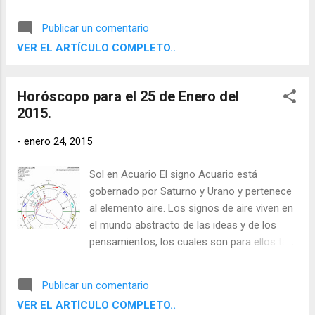
reales como cualquier objeto físico. Sienten
la necesidad de desprenderse de la
Publicar un comentario
experiencia directa y contemplar, evaluar y
VER EL ARTÍCULO COMPLETO..
comprender su entorno por medio de sus
facultades racionales con el fin de poder
comunicar sus conclusiones a otros.
Horóscopo para el 25 de Enero del
2015.
-
enero 24, 2015
Sol en Acuario El signo Acuario está
gobernado por Saturno y Urano y pertenece
al elemento aire. Los signos de aire viven en
el mundo abstracto de las ideas y de los
pensamientos, los cuales son para ellos tan
reales como cualquier objeto físico. Sienten
la necesidad de desprenderse de la
Publicar un comentario
experiencia directa y contemplar, evaluar y
VER EL ARTÍCULO COMPLETO..
comprender su entorno por medio de sus