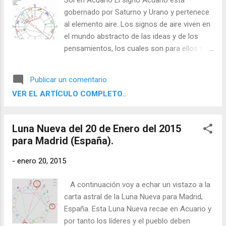
Sol en Acuario El signo Acuario está
gobernado por Saturno y Urano y pertenece
al elemento aire. Los signos de aire viven en
el mundo abstracto de las ideas y de los
pensamientos, los cuales son para ellos tan
reales como cualquier objeto físico. Sienten
la necesidad de desprenderse de la
Publicar un comentario
experiencia directa y contemplar, evaluar y
VER EL ARTÍCULO COMPLETO..
comprender su entorno por medio de sus
facultades racionales con el fin de poder
comunicar sus conclusiones a otros.
Luna Nueva del 20 de Enero del 2015
para Madrid (España).
-
enero 20, 2015
A continuación voy a echar un vistazo a la
carta astral de la Luna Nueva para Madrid,
España. Esta Luna Nueva recae en Acuario y
por tanto los líderes y el pueblo deben