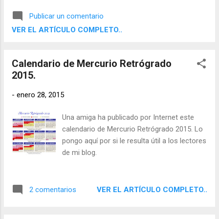
la necesidad de desprenderse de la
Publicar un comentario
experiencia directa y contemplar, evaluar y
VER EL ARTÍCULO COMPLETO..
comprender su entorno por medio de sus
facultades racionales con el fin de poder
comunicar sus conclusiones a otros.
Calendario de Mercurio Retrógrado
2015.
-
enero 28, 2015
Una amiga ha publicado por Internet este
calendario de Mercurio Retrógrado 2015. Lo
pongo aquí por si le resulta útil a los lectores
de mi blog.
VER EL ARTÍCULO COMPLETO..
2 comentarios