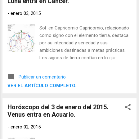
Luna entra en Cáncer.
estamos adentrandonos en este maravilloso
mundo de la astrologia y que mejor que de la
-
enero 03, 2015
mano de un gran astrologo como tú. Gracias
y te repito muy bueno tu blog . Bien no
Sol en Capricornio Capricornio, relacionado
siempre tengo tiempo para atender
como signo con el elemento tierra, destaca
peticiones, pero esta vez si que lo he tenido
por su integridad y seriedad y sus
y por eso le puedo contestar.
ambiciones destinadas a metas prácticas.
Los signos de tierra confían en lo que
pueden apreciar con sus sentidos físicos y
aspiran a resultados concretos y útiles. Son
Publicar un comentario
determinados, disciplinados y fiables, y
VER EL ARTÍCULO COMPLETO..
saben cómo utilizar el mundo material.
Horóscopo del 3 de enero del 2015.
Venus entra en Acuario.
-
enero 02, 2015