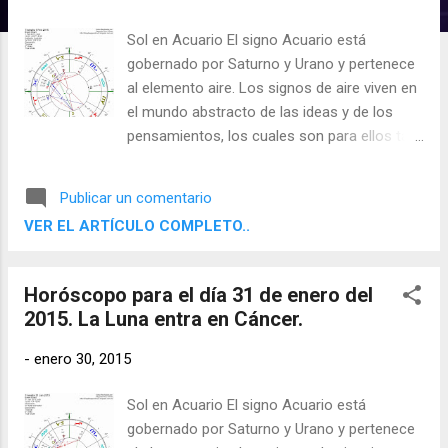
d
a
Sol en Acuario El signo Acuario está
s
gobernado por Saturno y Urano y pertenece
al elemento aire. Los signos de aire viven en
el mundo abstracto de las ideas y de los
pensamientos, los cuales son para ellos tan
reales como cualquier objeto físico. Sienten
la necesidad de desprenderse de la
Publicar un comentario
experiencia directa y contemplar, evaluar y
VER EL ARTÍCULO COMPLETO..
comprender su entorno por medio de sus
facultades racionales con el fin de poder
comunicar sus conclusiones a otros.
Horóscopo para el día 31 de enero del
2015. La Luna entra en Cáncer.
-
enero 30, 2015
Sol en Acuario El signo Acuario está
gobernado por Saturno y Urano y pertenece