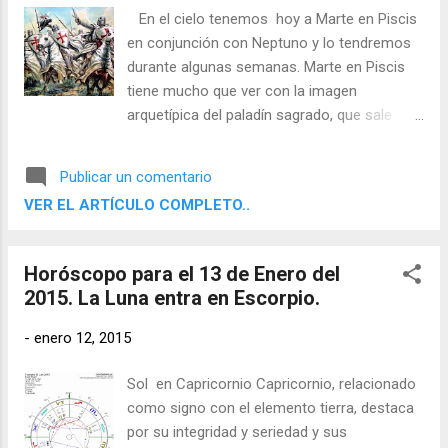
En el cielo tenemos hoy a Marte en Piscis
en conjunción con Neptuno y lo tendremos
durante algunas semanas. Marte en Piscis
tiene mucho que ver con la imagen
arquetípica del paladín sagrado, que sale
reforzada por la conjunción de Marte con
Neptuno, la del guerrero santo que se
Publicar un comentario
encuentra en muchas culturas. Esta es la
VER EL ARTÍCULO COMPLETO..
imagen del Guerrero Templario Cristiano.
Aquel que combate con la fe. El defensor de
los peregrinos.
Horóscopo para el 13 de Enero del
2015. La Luna entra en Escorpio.
-
enero 12, 2015
Sol en Capricornio Capricornio, relacionado
como signo con el elemento tierra, destaca
por su integridad y seriedad y sus