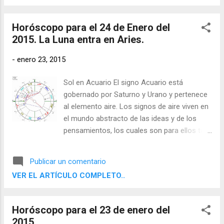
facultades racionales con el fin de poder
comunicar sus conclusiones a otros.
Horóscopo para el 24 de Enero del
2015. La Luna entra en Aries.
-
enero 23, 2015
Sol en Acuario El signo Acuario está
gobernado por Saturno y Urano y pertenece
al elemento aire. Los signos de aire viven en
el mundo abstracto de las ideas y de los
pensamientos, los cuales son para ellos tan
reales como cualquier objeto físico. Sienten
la necesidad de desprenderse de la
Publicar un comentario
experiencia directa y contemplar, evaluar y
VER EL ARTÍCULO COMPLETO..
comprender su entorno por medio de sus
facultades racionales con el fin de poder
comunicar sus conclusiones a otros.
Horóscopo para el 23 de enero del
2015.