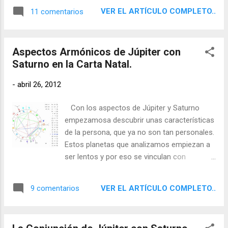
duras y áridas y remontando pruebas mucho
VER EL ARTÍCULO COMPLETO..
11 comentarios
más difíciles, tanto en el mundo exterior
como dentro de sí mismos. En algunos
casos para triunfar tendrán que rebelarse y
Aspectos Armónicos de Júpiter con
enfrentarse violentamente contra la
Saturno en la Carta Natal.
sociedad en que viven. Un ejemplo lo
tenemos en George Washington que tenía a
-
abril 26, 2012
Júpiter y Saturno opuestos. Carta Natal de
George Washingon En otros casos,
Con los aspectos de Júpiter y Saturno
tendrán que alterar el destino para el que
empezamosa descubrir unas características
inicialmente habían nacido, o sufrirán
de la persona, que ya no son tan personales.
persecución, oposición o incomprensión de
Estos planetas que analizamos empiezan a
sus contemporáneos, tal y como le ocurrió
ser lentos y por eso se vinculan con
a Sigmund Freud que tenía ambos planetas
tendencias que tienen un carácter social,
en cuadratura. Carta Natal de Sigmund Freud
debido a que mucha personas las
Hay ocasiones en que el éxito les llegará
VER EL ARTÍCULO COMPLETO..
9 comentarios
comparten. De hecho, en astrología mundial
ya hacia el final de la vida, t...
tradicional la conjunción de Júpiter y Saturno
es importantisima y el ciclo entero de