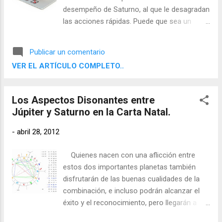
desempeño de Saturno, al que le desagradan
las acciones rápidas. Puede que sea un
perfeccionista que hace las cosas poco a
poco. Saturno aplaca la energía y
Publicar un comentario
generosidad de Júpiter. La conjunción de
VER EL ARTÍCULO COMPLETO..
estos planetas propicia en el individuo la
capacidad de ser un excelente organizador.
Una influencia negativa lo lleva a ser
Los Aspectos Disonantes entre
demasiado quisquilloso en relación con los
Júpiter y Saturno en la Carta Natal.
detalles, aunque esto depende más de la
actitud personal que de la conjunción en sí.
-
abril 28, 2012
Júpiter tiende a ser edificante y alegre, de
manera que la actitud personal que de la
Quienes nacen con una aflicción entre
conjunción en sí. Júpiter tiende a ser
estos dos importantes planetas también
edificante y alegre, de manera que la actitud
disfrutarán de las buenas cualidades de la
crea el marco negativo. La vida del individuo
combinación, e incluso podrán alcanzar el
suele estar organizada y tener éxito gracias
éxito y el reconocimiento, pero llegarán a
a este aspecto específico.
ello atravesando luchas mucho mayores,