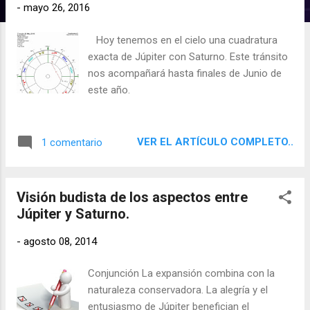
d
-
mayo 26, 2016
a
Hoy tenemos en el cielo una cuadratura
s
exacta de Júpiter con Saturno. Este tránsito
nos acompañará hasta finales de Junio de
este año.
VER EL ARTÍCULO COMPLETO..
1 comentario
Visión budista de los aspectos entre
Júpiter y Saturno.
-
agosto 08, 2014
Conjunción La expansión combina con la
naturaleza conservadora. La alegría y el
entusiasmo de Júpiter benefician el