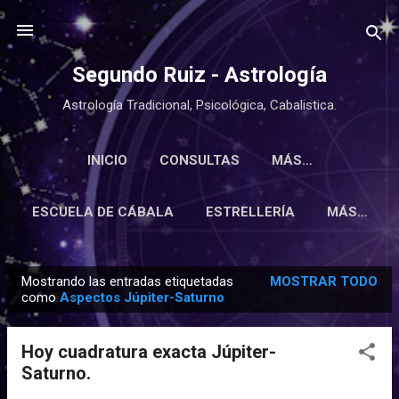
Ir al contenido principal
Segundo Ruiz - Astrología
Astrología Tradicional, Psicológica, Cabalistica.
INICIO
CONSULTAS
MÁS…
ESCUELA DE CÁBALA
ESTRELLERÍA
MÁS…
Mostrando las entradas etiquetadas
MOSTRAR TODO
E
como
Aspectos Júpiter-Saturno
n
t
Hoy cuadratura exacta Júpiter-
r
Saturno.
a