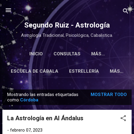
Ir al contenido principal
Segundo Ruiz - Astrología
Astrología Tradicional, Psicológica, Cabalistica.
INICIO
CONSULTAS
MÁS…
ESCUELA DE CÁBALA
ESTRELLERÍA
MÁS…
Mostrando las entradas etiquetadas
MOSTRAR TODO
E
como
Córdoba
n
t
La Astrología en Al Ándalus
r
a
-
febrero 07, 2023