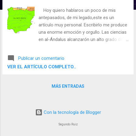
d
Hoy quiero hablaros un poco de mis
a
antepasados, de mi legado,este es un
s
artículo muy personal. Escribirlo me produce
una enorme emoción y orgullo. Las ciencias
en al-Ándalus alcanzarón un alto grado de
perfeccionamiento, superior al resto de
Europa durante la Edad Media. El
Publicar un comentario
florecimiento de la ciencia y del
VER EL ARTÍCULO COMPLETO..
conocimiento en Al-Ándalus se produjo en
primer lugar en la ciudad de Córdoba -mi
ciudad-, para después en el periodo de las
MÁS ENTRADAS
taifas, extenderse por todos los territorios
de al-Ándalus, especialmente las ciudades
importantes (Zaragoza, Toledo, Sevilla,
Granada, etc.), pues la civilización andalusí
Con la tecnología de Blogger
se fundamentaba en el desarrollo e
Segundo Ruiz
importancia que tuvieron las ciudades,
cuando en el resto de Europa durante la