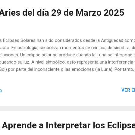
 Aries del día 29 de Marzo 2025
 Eclipses Solares han sido considerados desde la Antigüedad como
acto. En astrología, simbolizan momentos de reinicio, de siembra, 
elaciones. Un eclipse solar se produce cuando la Luna se interpone ent
queando su luz. A nivel simbólico, esto representa una interferencia
 Sol) por parte del inconsciente o las emociones (la Luna). Por tanto
lica una llamada al despertar, a observar qué aspectos de nuestra v
nsformarse durante los próximos seis meses.
VER E
io
: Aprende a Interpretar los Eclips