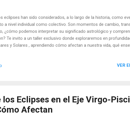
 eclipses han sido considerados, a lo largo de la historia, como e
to a nivel individual como colectivo. Son momentos de cambio, tran
o, ¿cómo podemos interpretar su significado astrológico y compre
en? Te invito a un taller exclusivo donde exploraremos en profundida
ares y Solares , aprendiendo cómo afectan a nuestra vida, qué ens
o podemos trabajar con su energía de manera consciente.
VER E
io
 los Eclipses en el Eje Virgo-Pisc
 Cómo Afectan