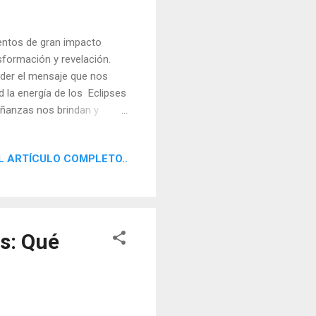
ventos de gran impacto
sformación y revelación.
nder el mensaje que nos
d la energía de los Eclipses
eñanzas nos brindan y
L ARTÍCULO COMPLETO..
is: Qué