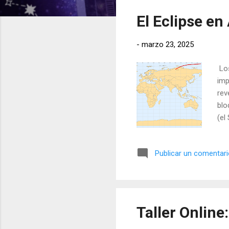
t
El Eclipse en
r
a
-
marzo 23, 2025
d
a
Los
s
imp
rev
blo
(el
imp
tra
Publicar un comentar
Taller Online