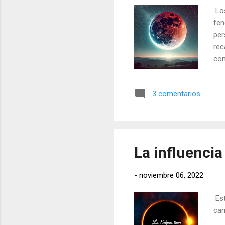
Los
fen
per
rec
com
3 comentarios
La influencia
-
noviembre 06, 2022
Est
cam