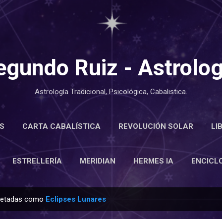
Ir al contenido principal
egundo Ruiz - Astrolog
Astrología Tradicional, Psicológica, Cabalistica.
S
CARTA CABALÍSTICA
REVOLUCIÓN SOLAR
LI
LOPEDIA
ESTRELLERÍA
MERIDIAN
MÁS…
ACE
ESTRELLERÍA
MERIDIAN
HERMES IA
ENCICL
quetadas como
Eclipses Lunares