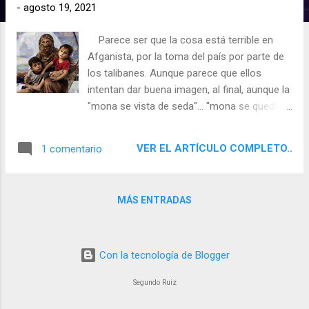
d
-
agosto 19, 2021
a
Parece ser que la cosa está terrible en
s
Afganista, por la toma del país por parte de
los talibanes. Aunque parece que ellos
intentan dar buena imagen, al final, aunque la
"mona se vista de seda"... "mona se queda"..
He querido realizar un análisis del Ingreso del
Sol en Cáncer para este país pues me
VER EL ARTÍCULO COMPLETO..
1 comentario
interesa conocer como se encontrará el
pueblo y la verdad, la imagen es
desalentadora y las mujeres lo tienen
MÁS ENTRADAS
todavía peor. El retroceso en cuanto a sus
derechos es inminente.
Con la tecnología de Blogger
Segundo Ruiz