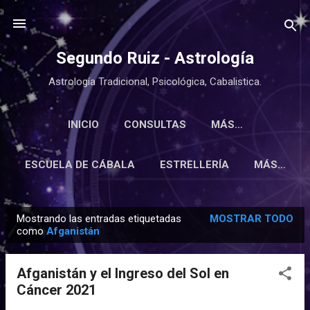
Ir al contenido principal
Segundo Ruiz - Astrología
Astrología Tradicional, Psicológica, Cabalistica.
INICIO
CONSULTAS
MÁS…
ESCUELA DE CÁBALA
ESTRELLERÍA
MÁS…
Mostrando las entradas etiquetadas
MOSTRAR TODO
E
como
Afganistán
n
t
Afganistán y el Ingreso del Sol en
r
Cáncer 2021
a