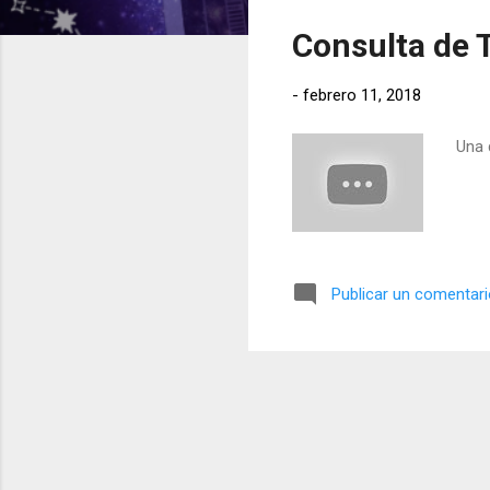
t
Consulta de T
r
a
-
febrero 11, 2018
d
a
Una 
s
Publicar un comentar