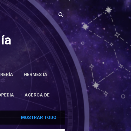
ía
BRERÍA
HERMES IA
RCA DE
OPEDIA
ACERCA DE
MOSTRAR TODO