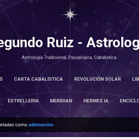
Ir al contenido principal
egundo Ruiz - Astrolog
Astrología Tradicional, Psicológica, Cabalistica.
S
CARTA CABALÍSTICA
REVOLUCIÓN SOLAR
LI
LOPEDIA
ESTRELLERÍA
MERIDIAN
MÁS…
ACE
ESTRELLERÍA
MERIDIAN
HERMES IA
ENCICL
quetadas como
adivinación