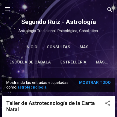
Ir al contenido principal
Segundo Ruiz - Astrología
Astrología Tradicional, Psicológica, Cabalistica.
INICIO
CONSULTAS
MÁS…
ESCUELA DE CÁBALA
ESTRELLERÍA
MÁS…
Mostrando las entradas etiquetadas
MOSTRAR TODO
E
como
astrotecnologia
n
t
Taller de Astrotecnología de la Carta
r
Natal
a