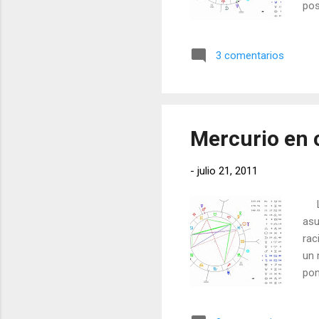
pos
exc
for
3 comentarios
emp
neg
lo 
int
Mercurio en 
-
julio 21, 2011
La 
asu
rac
un 
pon
Goe
est