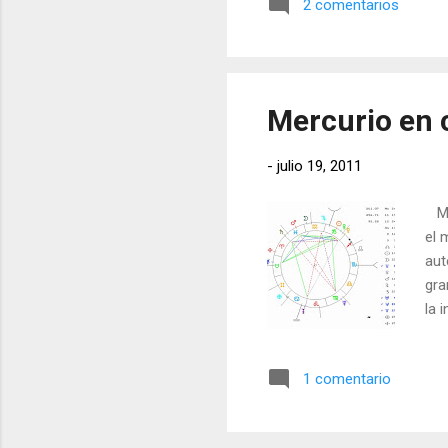
2 comentarios
prá
es 
per
Mercurio en c
-
julio 19, 2011
Mer
el 
aut
gra
la 
par
pro
1 comentario
las
ten
alg