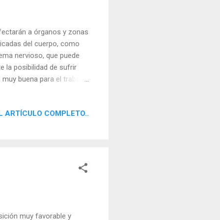
fectarán a órganos y zonas
elicadas del cuerpo, como
stema nervioso, que puede
 la posibilidad de sufrir
 muy buena para el trabajo,
s que requieren una gran
 la capacidad de análisis y
L ARTÍCULO COMPLETO..
 trabajar con ordenadores y
o tecnificadas, cuyo
uloso. Es una excelente
sición muy favorable y