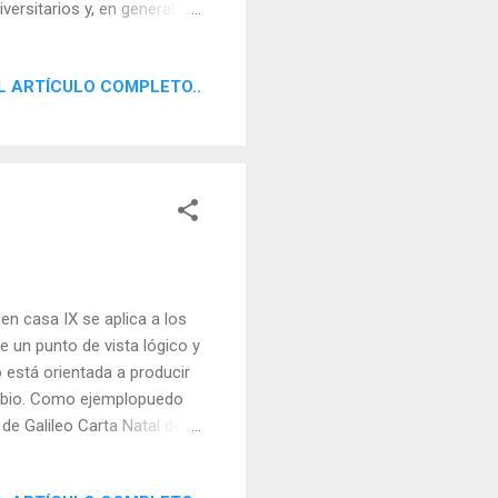
ersitarios y, en general,
en cualquiera de sus
muy propicia para
L ARTÍCULO COMPLETO..
 en el mundo de los
acionado con la mente, por
 que destacan por su gran
n casa IX se aplica a los
 un punto de vista lógico y
o está orientada a producir
 sabio. Como ejemplopuedo
 de Galileo Carta Natal de
 lo general la mente de
 se aplica a asuntos más