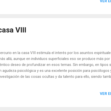
VER E
cticos y mundanos, siendo una posición frecuente en políticos de g
el caso del presidente sudafricano Nelson Mandela: Carta Natal d
sonas con Mercurio en casa IX tienden al escepticismo en a...
asa VIII
curio en la casa VIII estimula el interés por los asuntos espirituale
más allá, aunque en individuos superficiales eso se produce más por
éntico deseo de profundizar en esos temas. Sin embargo, en tipos 
n agudeza psicológica y es una excelente posición para psicólogos 
investigación de las cosas ocultas y da talento para ello, siendo tam
a un detective. Los escritores que tengan esta posición tratarán
fundos y trascendentes. Una gran curiosidad impulsa a estos nativos
VER E
 cosas, sienten atracción por el estudio de la historia y de las civiliz
dencia a llevar a cabo investigaciones en estos campos. Su muert
una enfermedad relacionada con la influencia de Mercurio, o qu...