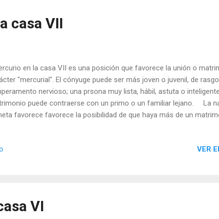
a casa VII
curio en la casa VII es una posición que favorece la unión o matr
ácter "mercurial". El cónyuge puede ser más joven o juvenil, de rasgo
peramento nervioso; una prsona muy lista, hábil, astuta o inteligent
rimonio puede contraerse con un primo o un familiar lejano. La na
neta favorece favorece la posibilidad de que haya más de un matrimo
ga que elegir entre dos personas. Por otro lado, la naturaleza de M
ebral, por lo que, en algunas ocasiones, el matrimonio puede establ
VER E
io
veniencia que por amor. También las asociaciones, ya sean profesio
ducirán entre personas de carácter "mercurial", y tendrán tendencia a
mas sea cambiante e inestable. Cabe posibilidad de asociación pro
amiliar. La posición fav...
casa VI