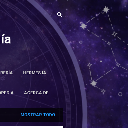
ía
BRERÍA
HERMES IA
RCA DE
OPEDIA
ACERCA DE
MOSTRAR TODO