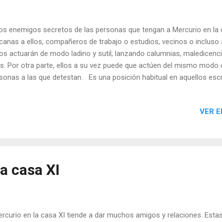
 enemigos secretos de las personas que tengan a Mercurio en la 
canas a ellos, compañeros de trabajo o estudios, vecinos o incluso 
os actuarán de modo ladino y sutil, lanzando calumnias, maledicenci
os. Por otra parte, ellos a su vez puede que actúen del mismo modo 
sonas a las que detestan. Es una posición habitual en aquellos escr
ren numerosos ataques y críticas anónimas por parte de sus colega
íticos u otras personas famosas contra las que se montan campaña
VER E
iódicos y medios de comunicación. Estos nativos podrían utilizar su
as malas de forma oculta y secreta. También corren peligro de ser 
os, pero también existe la posibilidad sean ellos mismos quienes ll
 el consiguiente riesgo de pér...
a casa XI
curio en la casa XI tiende a dar muchos amigos y relaciones. Est