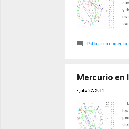
sus
y d
mad
com
y e
esp
Publicar un comentar
sab
sob
viv
her
Mercurio en 
-
julio 22, 2011
Mer
los
per
dip