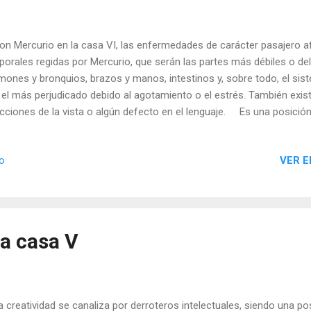
 Mercurio en la casa VI, las enfermedades de carácter pasajero a
porales regidas por Mercurio, que serán las partes más débiles o d
mones y bronquios, brazos y manos, intestinos y, sobre todo, el si
 el más perjudicado debido al agotamiento o el estrés. También existe
cciones de la vista o algún defecto en el lenguaje. Es una posición
servicio y las responsabilidades, en especial para desempeñar labore
uciosidad, detalle, observación o especialización. Dado que estimula
VER E
io
adiestramiento en toda clase de técnicas, proporciona habilidad para
a clase de máquinas electrónicas, sobre todo las más complicadas 
ejo requiere gran inteligencia, observación y un carácter muy metic
ció...
la casa V
creatividad se canaliza por derroteros intelectuales, siendo una po