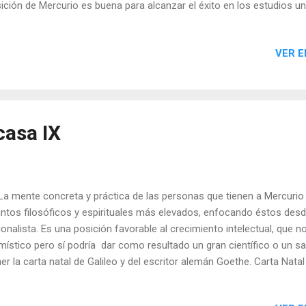
ición de Mercurio es buena para alcanzar el éxito en los estudios univ
elente para todos los trabajos de naturaleza intelectual o científica 
mas, así como para los que se dedican a la enseñanza. También es 
VER E
resas comerciales de todo tipo y para las personas que se mueven
ocios. Esta situación de Mercurio predispone a un destino muy rel
que veremos a Mercurio culminando en los horóscopos de personas
eligencia. Sin embargo, inclina ta...
casa IX
mente concreta y práctica de las personas que tienen a Mercurio e
ntos filosóficos y espirituales más elevados, enfocando éstos desde
ionalista. Es una posición favorable al crecimiento intelectual, que n
místico pero sí podría dar como resultado un gran científico o un
er la carta natal de Galileo y del escritor alemán Goethe. Carta Natal
the Potencia la inteligencia y el pensamiento abstracto, aunque por
as personas no se pierde en buscar los reinos celestiales, sino que