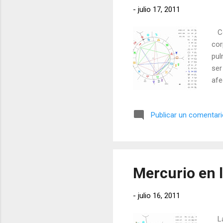
-
julio 17, 2011
Con
cor
pul
ser
afe
el 
min
Publicar un comentar
el 
tod
man
posi
Mercurio en 
-
julio 16, 2011
La 