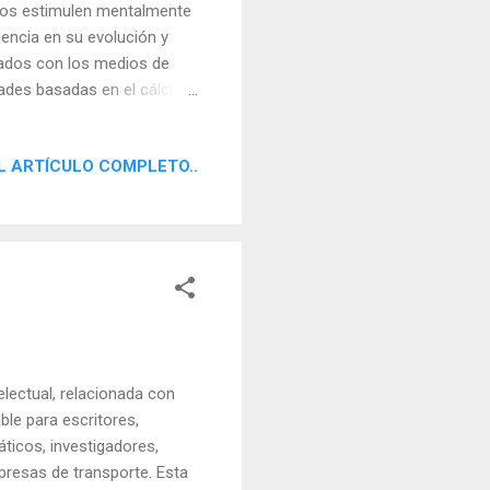
e los estimulen mentalmente
encia en su evolución y
nados con los medios de
tades basadas en el cálculo
es o materiales,
 desean, son personas que
L ARTÍCULO COMPLETO..
 en la que se potencia
uraleza mutable del planeta,
ce la relación con los
lectual, relacionada con
le para escritores,
máticos, investigadores,
resas de transporte. Esta