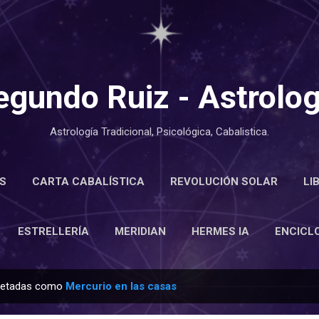
Ir al contenido principal
egundo Ruiz - Astrolog
Astrología Tradicional, Psicológica, Cabalistica.
S
CARTA CABALÍSTICA
REVOLUCIÓN SOLAR
LI
LOPEDIA
ESTRELLERÍA
MERIDIAN
MÁS…
ACE
ESTRELLERÍA
MERIDIAN
HERMES IA
ENCICL
quetadas como
Mercurio en las casas