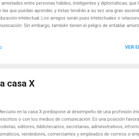
 amistades entre personas hábiles, inteligentes y diplomáticas; qu
e las que puedan aprender, y éstas tendrán a su vez una gran ascend
uración intelectual. Los amigos serán pues intelectuales o relacio
unicación. Sin embargo, también tienen el peligro de entablar amis
l interés más que el afecto sincero, buscando en ello ventajas social
ecialmente si el planeta está afligido. En cualquier caso, cuando lo
VER E
io
en despertar simpatía y que viven la amistad como una camaradería,
re todo los intercambios intelectuales. No obstante, debido a la nat
irán también muchos cambios en esas relaciones. La posición favore
manos, que puede transformarse en una sincera re...
la casa X
curio en la casa X predispone al desempeño de una profesión inte
 escritos o con los medios de comunicación. Es una posición favorab
iodistas, editores, bibliotecarios, secretarias, administrativos, infor
lomáticos, vendedores, comerciantes y empleados de correos o emp