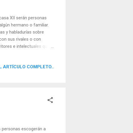
casa XII serán personas
algún hermano o familiar.
as y habladurías sobre
con sus rivales o con
itores e intelectuales que
s. También es frecuente en
s por parte de los
L ARTÍCULO COMPLETO..
 inteligencia para mquinar
víctimas de estafas o
even a cabo estas cosas,
as personas escogerán a