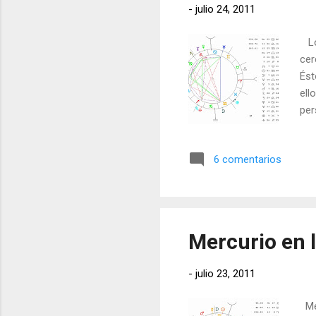
-
julio 24, 2011
Los
cer
Ést
ell
per
suf
pol
6 comentarios
per
cos
rob
con
Mercurio en l
-
julio 23, 2011
Mer