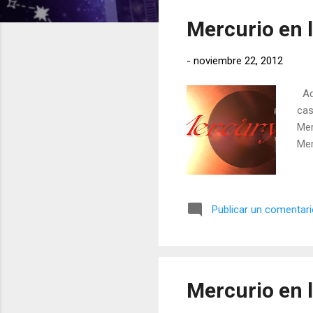
t
Mercurio en 
r
a
-
noviembre 22, 2012
d
a
Aqu
s
cas
Mer
Mer
Publicar un comentar
Mercurio en l