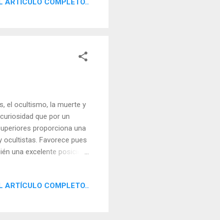
L ARTÍCULO COMPLETO..
ran astucia o talento. Como
e Nelson Mandela Las
s, el ocultismo, la muerte y
 curiosidad que por un
superiores proporciona una
y ocultistas. Favorece pues
bién una excelente posición
 sobre temas especialmente
 a llegar hasta el fondo de
L ARTÍCULO COMPLETO..
aciones antiguas, y tienen
e suele producirse por