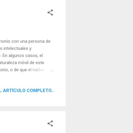
imonio con una persona de
s intelectuales y
e. En algunos casos, el
turaleza móvil de este
nio, o de que el nativo
ercurio es profundamente
ecerse más por interés o
L ARTÍCULO COMPLETO..
nales o de otro tipo, se
 que la trayectoria de las
fesional con algún hermano