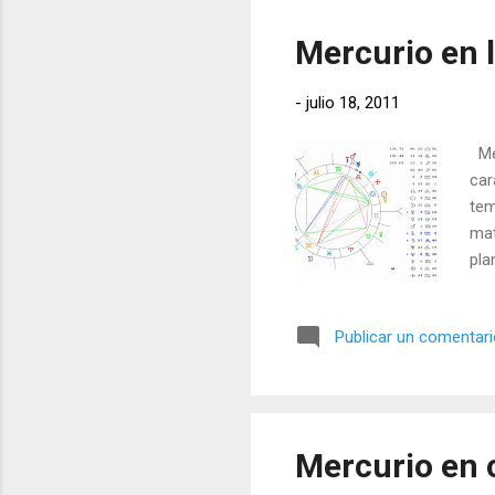
Mercurio en l
-
julio 18, 2011
Mer
car
tem
mat
pla
ten
cer
Publicar un comentar
con
pro
mis
o f
Mercurio en 