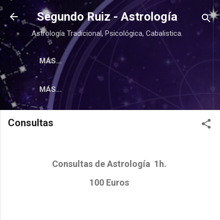
Ir al contenido principal
Segundo Ruiz - Astrología
Astrología Tradicional, Psicológica, Cabalistica.
MÁS…
MÁS…
Consultas
Consultas de Astrología 1h.
100 Euros