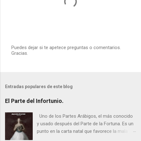
Puedes dejar si te apetece preguntas o comentarios.
Gracias.
P
u
b
l
i
c
Entradas populares de este blog
a
r
u
El Parte del Infortunio.
n
c
o
Uno de los Partes Arábigos, el más conocido
m
y usado después del Parte de la Fortuna. Es un
e
punto en la carta natal que favorece la mala
n
t
suerte o enfermedad, suele ser o marcar un