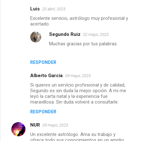
Luis
20 abril, 2023
C
Excelente servicio, astrólogo muy profesional y
o
acertado.
m
Segundo Ruiz
02 mayo, 2023
e
Muchas gracias por tus palabras.
n
t
RESPONDER
a
r
Alberto Garcia
09 mayo, 2023
i
Si quieres un servício profesional y de calidad,
Segundo es sin duda la mejor opción. A mi me
o
leyó la carta natal y la experiencia fue
s
maravillosa. Sin duda volveré a consultarle.
RESPONDER
NUR
09 mayo, 2023
Un excelente astrólogo. Ama su trabajo y
ofrece todo sus conocimientos en un amplio