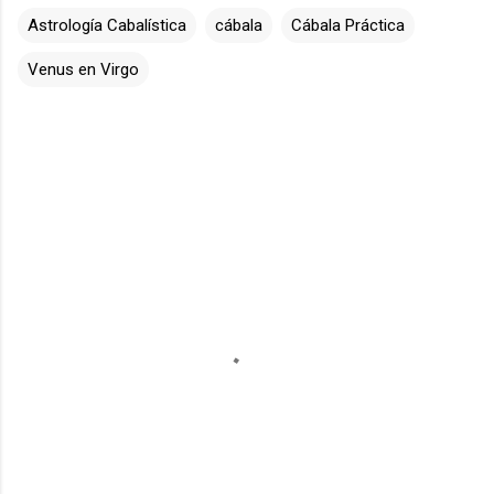
Astrología Cabalística
cábala
Cábala Práctica
Venus en Virgo
C
o
m
e
n
t
a
r
i
o
s