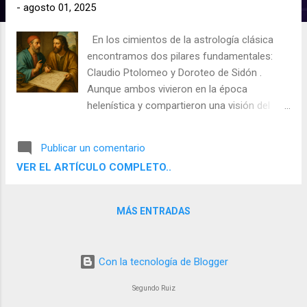
d
-
agosto 01, 2025
a
En los cimientos de la astrología clásica
s
encontramos dos pilares fundamentales:
Claudio Ptolomeo y Doroteo de Sidón .
Aunque ambos vivieron en la época
helenística y compartieron una visión del
cosmos en la que los astros estaban
íntimamente ligados al destino humano, sus
Publicar un comentario
enfoques son claramente distintos. Entender
VER EL ARTÍCULO COMPLETO..
sus diferencias no solo enriquece nuestra
perspectiva, sino que nos permite elegir con
mayor conciencia las herramientas que
MÁS ENTRADAS
usamos en consulta o estudio.
Con la tecnología de Blogger
Segundo Ruiz