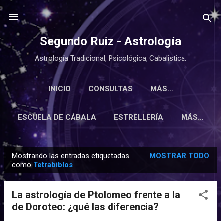
Ir al contenido principal
Segundo Ruiz - Astrología
Astrología Tradicional, Psicológica, Cabalistica.
INICIO
CONSULTAS
MÁS…
ESCUELA DE CÁBALA
ESTRELLERÍA
MÁS…
Mostrando las entradas etiquetadas
MOSTRAR TODO
E
como
Tetrabiblos
n
t
La astrología de Ptolomeo frente a la
r
de Doroteo: ¿qué las diferencia?
a