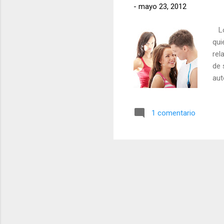
-
mayo 23, 2012
Los
qui
rel
de 
aut
sue
dom
1 comentario
vue
lo 
pri