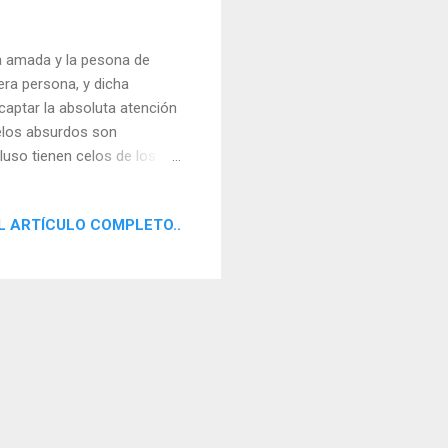
na amada y la pesona de
era persona, y dicha
captar la absoluta atención
elos absurdos son
luso tienen celos de los
la pareja, de los animales
s una atención exclusiva que
L ARTÍCULO COMPLETO..
movimiento del ser querido,
a imaginando deslealtades,
 acaba perdi...