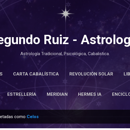
Ir al contenido principal
egundo Ruiz - Astrolog
Astrología Tradicional, Psicológica, Cabalistica.
S
CARTA CABALÍSTICA
REVOLUCIÓN SOLAR
LI
LOPEDIA
ESTRELLERÍA
MERIDIAN
MÁS…
ACE
ESTRELLERÍA
MERIDIAN
HERMES IA
ENCICL
quetadas como
Celos