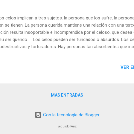
 celos implican a tres sujetos: la persona que los sufre, la perso
en se tienen. La persona querida mantiene una relación con una terc
ación resulta insoportable e incomprendida por el celoso, que desea 
su ser querido. Los celos pueden ser fundados o absurdos. Los c
odestructivos y torturadores. Hay personas tan absorbentes que inc
gros, de las cuñadas, de los sobrinos, de las actividades de ocio de 
ésticos, de la televisión... El individuo celoso reclama a todas hora
VER E
lve imposible la vida del otro. El celoso controla condetalle cada 
acusa de no quererle y de no hacer bastante por la relación. Empiez
mero a modo de provocación, luego termina creyéndoselas has ta que
MÁS ENTRADAS
Con la tecnología de Blogger
Segundo Ruiz