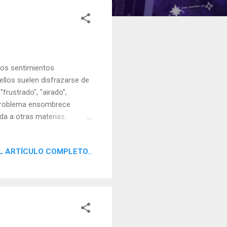
 dos sentimientos
ellos suelen disfrazarse de
frustrado", "airado",
El problema ensombrece
nda a otras materias.
 trata de delimitar, lo más
ida se ven afectados?,
L ARTÍCULO COMPLETO..
?, ¿qué lo neutralizaría?,
za y dónde acaba? Tales
eres di...