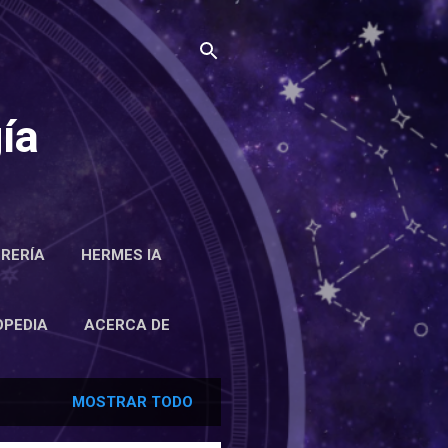
ía
BRERÍA
HERMES IA
RCA DE
OPEDIA
ACERCA DE
MOSTRAR TODO