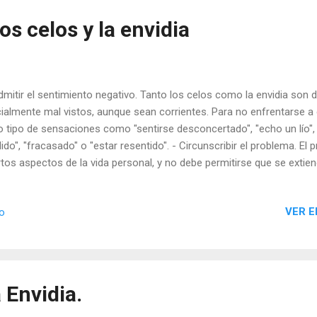
os celos y la envidia
dmitir el sentimiento negativo. Tanto los celos como la envidia son
ialmente mal vistos, aunque sean corrientes. Para no enfrentarse a 
o tipo de sensaciones como "sentirse desconcertado", "echo un lío", "
lido", "fracasado" o "estar resentido". - Circunscribir el problema. 
rtos aspectos de la vida personal, y no debe permitirse que se extie
unas cuestiones perfilan con detalle y claridad el problema, ya que se
rechamente posible, el sentimiento negativo: ¿qué aspectos de su v
VER E
io
nde ocurren?, ¿cuándo y cómo aparecen?,¿qué provoca el sentimiento
ándo se desvanece?, ¿cómo se soporta y se siente?, ¿dónde empie
lexiones ayudan a superar el problema de otros sentimientos y quehac
 Envidia.