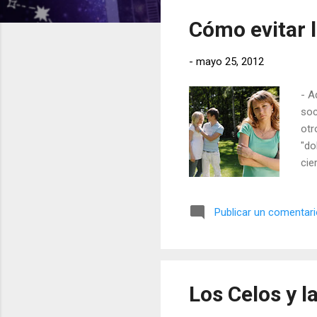
t
Cómo evitar l
r
a
-
mayo 25, 2012
d
a
- A
s
soc
otr
"do
cie
alg
est
Publicar un comentar
¿dó
¿cu
ref
Los Celos y la