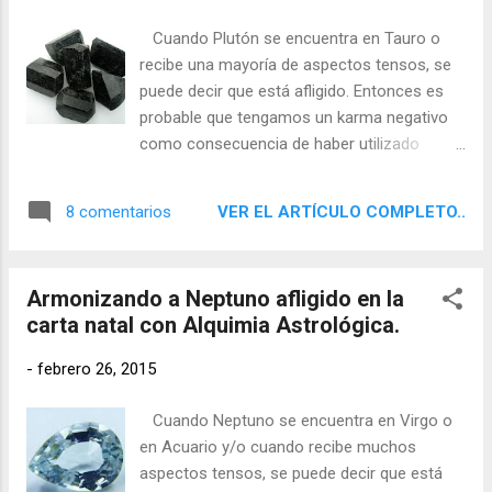
Cuando Plutón se encuentra en Tauro o
recibe una mayoría de aspectos tensos, se
puede decir que está afligido. Entonces es
probable que tengamos un karma negativo
como consecuencia de haber utilizado
nuestro poder personal para manipular a
otros en pro de nuestros intereses
VER EL ARTÍCULO COMPLETO..
8 comentarios
personales. Este condicionante lo seguimos
teniendo y podemos caer en la tentación o
podemos ser víctimas de otras personas
Armonizando a Neptuno afligido en la
manipuladoras. También la destrucción y la
carta natal con Alquimia Astrológica.
muerte podrán estar presentes en nuestra
vida de forma dramática. En cambio, cuando
-
febrero 26, 2015
se tiene a Plutón en buen estado cósmico, la
muerte la asimilamos de forma más natural.
Cuando Neptuno se encuentra en Virgo o
en Acuario y/o cuando recibe muchos
aspectos tensos, se puede decir que está