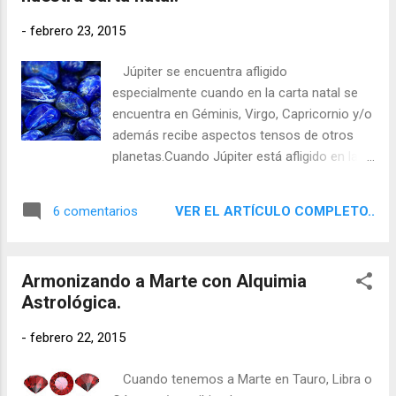
-
febrero 23, 2015
Júpiter se encuentra afligido
especialmente cuando en la carta natal se
encuentra en Géminis, Virgo, Capricornio y/o
además recibe aspectos tensos de otros
planetas.Cuando Júpiter está afligido en la
carta natal podemos tener problemas
debido a nuestra ostentación o a la de otras
VER EL ARTÍCULO COMPLETO..
6 comentarios
personas, podemos también tener
problemas legales, en nuestra vida pueden
aparecer la arrogancia, el ruido, el orgullo y la
Armonizando a Marte con Alquimia
hipocresía, además del exceso y la
Astrológica.
exageración. También tenemos más
dificultades para encontrar la suerte estando
-
febrero 22, 2015
en el lugar adecuado en el momento
adecuado.
Cuando tenemos a Marte en Tauro, Libra o