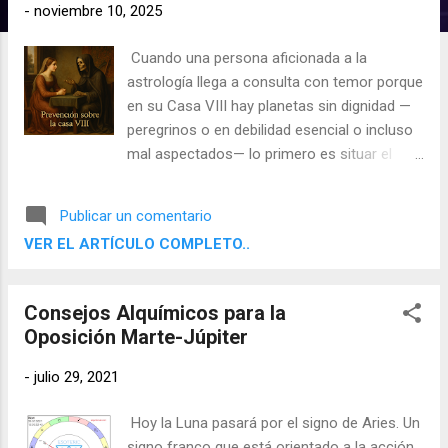
d
-
noviembre 10, 2025
a
Cuando una persona aficionada a la
s
astrología llega a consulta con temor porque
en su Casa VIII hay planetas sin dignidad —
peregrinos o en debilidad esencial o incluso
mal aspectados— lo primero es situar el
símbolo en su marco tradicional. La VIII, en
la astrología clásica, habla ante todo de la
Publicar un comentario
muerte y, por derivación, de miedos, deudas,
VER EL ARTÍCULO COMPLETO..
herencias y del dinero de otras personas. No
es un orbe de “transformaciones
psicológicas” en sentido moderno, sino un
Consejos Alquímicos para la
territorio serio de pérdidas, balances con lo
Oposición Marte-Júpiter
ajeno y finitud. En ese paisaje, los planetas
en mal estado celeste en esta casa inclinan
-
julio 29, 2021
a la muerte prematura, también a la
inquietud, dependencia financiera o disputas
Hoy la Luna pasará por el signo de Aries. Un
por legados; los bien dispuestos mitigan el
signo franco que está orientado a la acción,