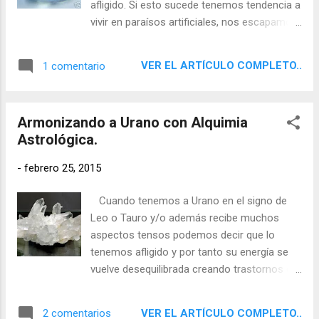
afligido. Si esto sucede tenemos tendencia a
vivir en paraísos artificiales, nos escapamos
de la realidad y somos demasiado sensibles
e influenciables. En este caso podemos
VER EL ARTÍCULO COMPLETO..
1 comentario
utilizar la Alquimia Astrológica con la ayuda
de las gemas y cristales para armonizar la
desequilibrada energía neptuniana.
Armonizando a Urano con Alquimia
Astrológica.
-
febrero 25, 2015
Cuando tenemos a Urano en el signo de
Leo o Tauro y/o además recibe muchos
aspectos tensos podemos decir que lo
tenemos afligido y por tanto su energía se
vuelve desequilibrada creando trastornos en
nuestra vida, generando rebeliones sin
causa, un excesivo individualismo y una
VER EL ARTÍCULO COMPLETO..
2 comentarios