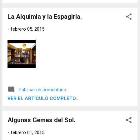
proporciona una dificultad para manifestar
los sentimientos de forma natural. Bien
La Alquimia y la Espagiria.
tenemos dificultad para manifestarlos o bien
lo manifestamos como si fuera un tsunami.
-
febrero 05, 2015
A continuación, voy a mencionar mis gemas
lunares favoritas, llevándolas simplemente
encima nos ayudarán a recuperar el
equilibrio lunar perdido. La primera de ellas y
mi preferida es la Adularia o Piedra de la
Luna. Se puede ver en aquí abajo.
Publicar un comentario
VER EL ARTÍCULO COMPLETO..
Algunas Gemas del Sol.
-
febrero 01, 2015