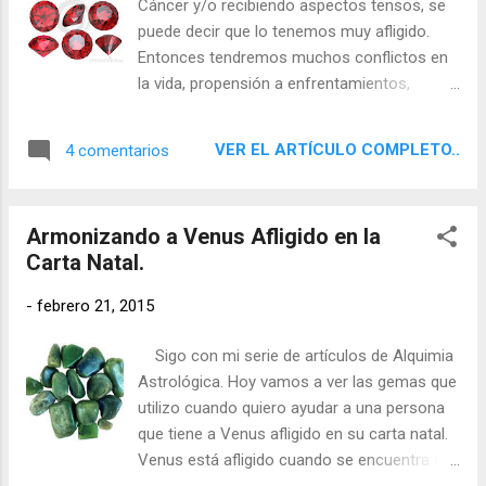
Cáncer y/o recibiendo aspectos tensos, se
puede decir que lo tenemos muy afligido.
Entonces tendremos muchos conflictos en
la vida, propensión a enfrentamientos,
posibles dificultades sexuales y cierta
propensión a los accidentes. A continuación
VER EL ARTÍCULO COMPLETO..
4 comentarios
voy a recomendar el uso de algunas gemas,
que por alquimia astrológica pueden
ayudarnos a suavizar el impacto de un Marte
Armonizando a Venus Afligido en la
afligido en nuestra carta natal.
Carta Natal.
-
febrero 21, 2015
Sigo con mi serie de artículos de Alquimia
Astrológica. Hoy vamos a ver las gemas que
utilizo cuando quiero ayudar a una persona
que tiene a Venus afligido en su carta natal.
Venus está afligido cuando se encuentra en