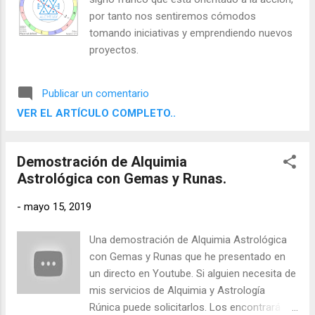
riesgo de muerte prematura y facilitan
por tanto nos sentiremos cómodos
acuerdos financieros. Conviene explicarlo
tomando iniciativas y emprendiendo nuevos
con sobriedad: los planetas inclinan, no
proyectos.
obligan .
Publicar un comentario
VER EL ARTÍCULO COMPLETO..
Demostración de Alquimia
Astrológica con Gemas y Runas.
-
mayo 15, 2019
Una demostración de Alquimia Astrológica
con Gemas y Runas que he presentado en
un directo en Youtube. Si alguien necesita de
mis servicios de Alquimia y Astrología
Rúnica puede solicitarlos. Los encontrará