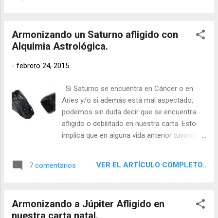
enorme necesidad de ir a contracorriente.
Armonizando un Saturno afligido con
Alquimia Astrológica.
-
febrero 24, 2015
Si Saturno se encuentra en Cáncer o en
Aries y/o si además está mal aspectado,
podemos sin duda decir que se encuentra
afligido o debilitado en nuestra carta. Esto
implica que en alguna vida anterior tuvimos
dificultades para asumir responsabilidades y
ese condicionamiento nos influye en nuestra
VER EL ARTÍCULO COMPLETO..
7 comentarios
vida. Si tenemos a Saturno, el Gran Maléfico
de la astrología afligido, podemos tener una
vida de carencias y miseria. Por eso, es
Armonizando a Júpiter Afligido en
importante utilizar la Alquimia Astrológica
nuestra carta natal.
para mitigar su efecto.