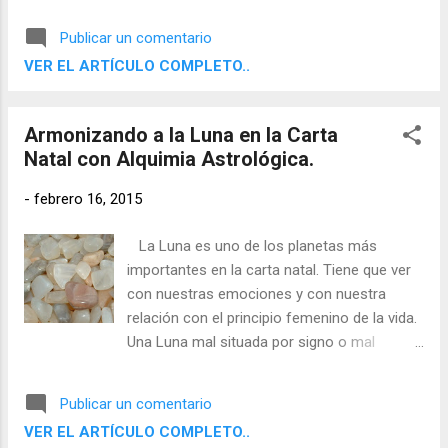
sus signos de destierro -Aries o Escorpio- o
en su sigo de caída Virgo y/o si además
Publicar un comentario
recibe muchos aspectos tensos -
VER EL ARTÍCULO COMPLETO..
cuadraturas, oposiciones, semicuadraturas,
sesquicuadraturas, quincucios-. Entonces
en la vida tendremos dificultad para
Armonizando a la Luna en la Carta
relacionarnos, para amar y ser amados y
Natal con Alquimia Astrológica.
para disfrutar de lo bello, también tendremos
dificultad para encontrar la paz y la armonía
-
febrero 16, 2015
tanto interna como externa.
La Luna es uno de los planetas más
importantes en la carta natal. Tiene que ver
con nuestras emociones y con nuestra
relación con el principio femenino de la vida.
Una Luna mal situada por signo o mal
aspectada por muchos planetas, es decir,
una Luna afligida, provoca que tengamos
Publicar un comentario
falta de control emocional y problemas con
VER EL ARTÍCULO COMPLETO..
el principio femenino de la vida. Nos