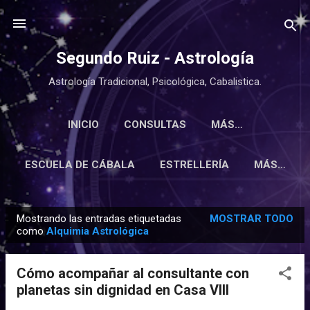
Ir al contenido principal
Segundo Ruiz - Astrología
Astrología Tradicional, Psicológica, Cabalistica.
INICIO
CONSULTAS
MÁS…
ESCUELA DE CÁBALA
ESTRELLERÍA
MÁS…
Mostrando las entradas etiquetadas
MOSTRAR TODO
E
como
Alquimia Astrológica
n
t
Cómo acompañar al consultante con
r
planetas sin dignidad en Casa VIII
a