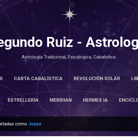
Ir al contenido principal
egundo Ruiz - Astrolog
Astrología Tradicional, Psicológica, Cabalistica.
S
CARTA CABALÍSTICA
REVOLUCIÓN SOLAR
LI
LOPEDIA
ESTRELLERÍA
MERIDIAN
MÁS…
ACE
ESTRELLERÍA
MERIDIAN
HERMES IA
ENCICL
quetadas como
Joyas