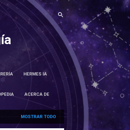
ía
BRERÍA
HERMES IA
RCA DE
OPEDIA
ACERCA DE
MOSTRAR TODO