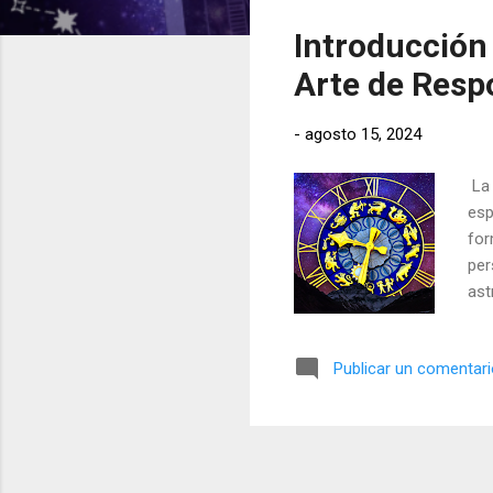
t
Introducción 
r
a
Arte de Resp
d
a
-
agosto 15, 2024
s
La 
esp
for
per
ast
nos
dec
Publicar un comentar