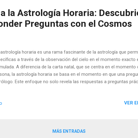
a la Astrología Horaria: Descubri
onder Preguntas con el Cosmos
astrología horaria es una rama fascinante de la astrología que per
ecíficas a través de la observación del cielo en el momento exacto 
mulada. A diferencia de la carta natal, que se centra en el momento
sona, la astrología horaria se basa en el momento en que una pregun
rólogo. Este enfoque no solo revela las respuestas a preguntas prác
 conecta con la sabiduría antigua, mostrándonos cómo los cielos p
isiones en el día a día.
VER E
io
MÁS ENTRADAS