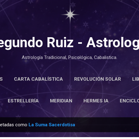
Ir al contenido principal
egundo Ruiz - Astrolog
Astrología Tradicional, Psicológica, Cabalistica.
S
CARTA CABALÍSTICA
REVOLUCIÓN SOLAR
LI
LOPEDIA
ESTRELLERÍA
MERIDIAN
MÁS…
ACE
ESTRELLERÍA
MERIDIAN
HERMES IA
ENCICL
quetadas como
La Suma Sacerdotisa