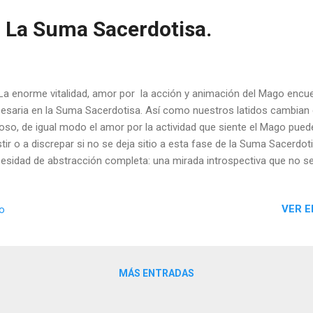
. La Suma Sacerdotisa.
enorme vitalidad, amor por la acción y animación del Mago encuen
esaria en la Suma Sacerdotisa. Así como nuestros latidos cambian 
oso, de igual modo el amor por la actividad que siente el Mago puede
stir o a discrepar si no se deja sitio a esta fase de la Suma Sacerdo
esidad de abstracción completa: una mirada introspectiva que no s
a Sacerdotisa se retira del mundo exterior, es dócil y pasiva, recept
arrolla ninguna actividad ni muestra animación. Pero sí ejerce un mi
VER E
io
cibimos en ella las profundidades de nuestra alma, pero sin que s
 palabras lo que sentimos. También apreciamos en ella una combin
 mismo y de total quietud, sin querer implicarse. Parece no tener v
..
MÁS ENTRADAS