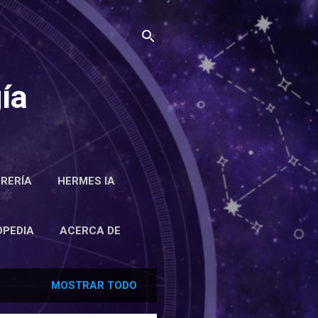
ía
BRERÍA
HERMES IA
RCA DE
OPEDIA
ACERCA DE
MOSTRAR TODO