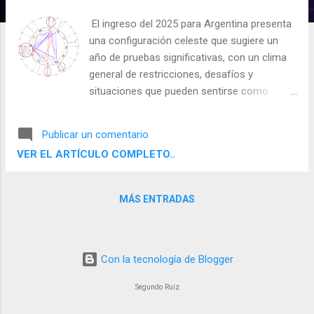
d
El ingreso del 2025 para Argentina presenta
a
una configuración celeste que sugiere un
s
año de pruebas significativas, con un clima
general de restricciones, desafíos y
situaciones que pueden sentirse como
pruebas de resistencia para la nación.
Saturno, en mal estado cósmico y ubicado
Publicar un comentario
en el Ascendente, impone un tono de
VER EL ARTÍCULO COMPLETO..
pesadez y limitación desde el inicio. Se trata
de una influencia que tiñe el año con
dificultades estructurales, restricciones
MÁS ENTRADAS
económicas, políticas de austeridad y
posibles crisis en la gobernabilidad.
Con la tecnología de Blogger
Segundo Ruiz