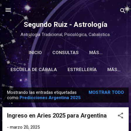
Ir al contenido principal
Segundo Ruiz - Astrología
Astrología Tradicional, Psicológica, Cabalistica.
INICIO
CONSULTAS
MÁS…
ESCUELA DE CÁBALA
ESTRELLERÍA
MÁS…
Mostrando las entradas etiquetadas
MOSTRAR TODO
E
como
Predicciones Argentina 2025
n
t
Ingreso en Aries 2025 para Argentina
r
a
-
marzo 20, 2025