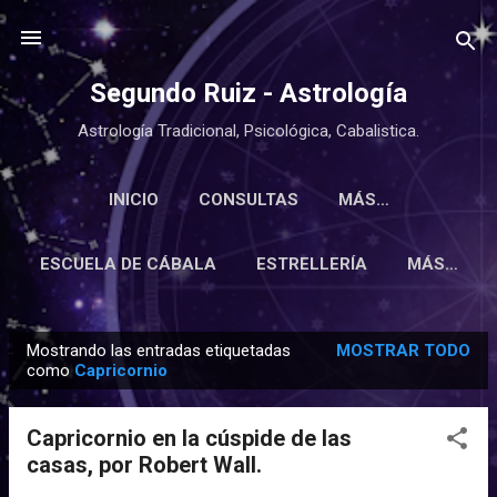
Ir al contenido principal
Segundo Ruiz - Astrología
Astrología Tradicional, Psicológica, Cabalistica.
INICIO
CONSULTAS
MÁS…
ESCUELA DE CÁBALA
ESTRELLERÍA
MÁS…
Mostrando las entradas etiquetadas
MOSTRAR TODO
E
como
Capricornio
n
t
Capricornio en la cúspide de las
r
casas, por Robert Wall.
a