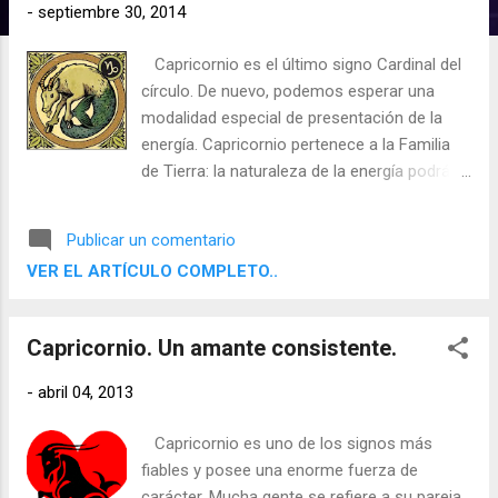
d
-
septiembre 30, 2014
a
Capricornio es el último signo Cardinal del
s
círculo. De nuevo, podemos esperar una
modalidad especial de presentación de la
energía. Capricornio pertenece a la Familia
de Tierra: la naturaleza de la energía podrá
ser administrada y preservada
practicamente. Saturno, el regente de
Publicar un comentario
Capricornio, contribuye a la dimensión de
VER EL ARTÍCULO COMPLETO..
conservadurismo o el retraso. Saturno es el
tiempo y la ambición.
Capricornio. Un amante consistente.
-
abril 04, 2013
Capricornio es uno de los signos más
fiables y posee una enorme fuerza de
carácter. Mucha gente se refiere a su pareja