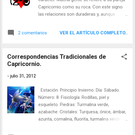
Capricornio como su roca. Con este signo
las relaciones son duraderas y, aunque
puede haber aventuras menores, el hogar y
la familia acaban siendo más importantes.
VER EL ARTÍCULO COMPLETO..
2 comentarios
Capricornio da mucha importancia al deber y
se toma las responsabilidades en serio. De
hecho, la pareja Capricornio suele ser seria,
Correspondencias Tradicionales de
aunque t ambién le anima un perverso
Capricornio.
sentido del humor. Su regente, Saturno, no
fomenta la frivolidad y tiende a contener las
-
julio 31, 2012
emociones, a pesar de su poderosa líbido.
Existe una división entre el cuerpo y las
Estación: Principio Invierno. Día: Sábado.
emociones, como en todos los signos de
Número: 8. Fisiología: Rodillas, piel y
tierra. En muchas ocasiones, Capricornio
esqueleto. Piedras: Turmalina verde,
verdaderamente no sabe qué siente. Para
azabache. Cristales: Turquesa, ónice, ámbar,
entender a tu pareja tienes que tener en
azurita, cornalina, fluorita, turmalina verde y
cuenta tanto su edad como su sexo. Las
negra, labradorita, magnetita, malquita,
mujeres Capricornio superan mejor las
peridoto, cuarzo, rubí, cuarzo ahumado,