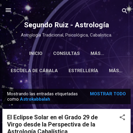
Ir al contenido principal
Segundo Ruiz - Astrología
Astrología Tradicional, Psicológica, Cabalistica.
INICIO
CONSULTAS
MÁS…
ESCUELA DE CÁBALA
ESTRELLERÍA
MÁS…
Mostrando las entradas etiquetadas
MOSTRAR TODO
E
como
Astrokabbalah
n
t
El Eclipse Solar en el Grado 29 de
r
Virgo desde la Perspectiva de la
a
Astrología Cabalística