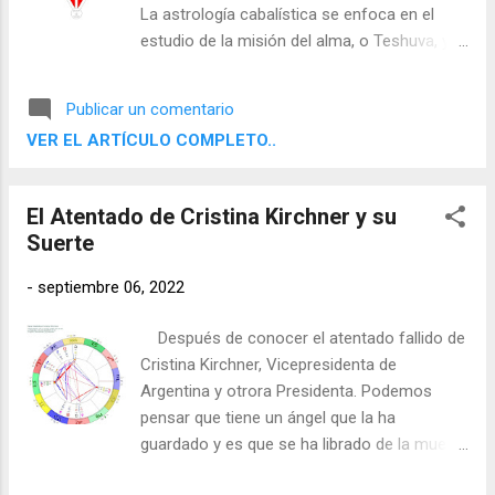
La astrología cabalística se enfoca en el
estudio de la misión del alma, o Teshuva, y
cómo se relaciona con los aspectos
astrológicos de la persona. A continuación,
Publicar un comentario
se describen algunos de los principales
VER EL ARTÍCULO COMPLETO..
conceptos y técnicas de la astrología
cabalística.
El Atentado de Cristina Kirchner y su
Suerte
-
septiembre 06, 2022
Después de conocer el atentado fallido de
Cristina Kirchner, Vicepresidenta de
Argentina y otrora Presidenta. Podemos
pensar que tiene un ángel que la ha
guardado y es que se ha librado de la muerte
porque a su ejecutor se le encasquilló la