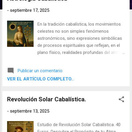
d
a
-
septiembre 17, 2025
s
En la tradición cabalística, los movimientos
celestes no son simples fenómenos
astronómicos, sino expresiones simbólicas
de procesos espirituales que reflejan, en el
plano físico, realidades profundas del alma.
La Astrología Cabalística considera cada
evento astral como parte de una red de
Publicar un comentario
significados donde se entrelazan los
VER EL ARTÍCULO COMPLETO..
mundos superiores (Atzilut, Beriyá, Yetzirá y
Asiyá), el Árbol de la Vida y las leyes del
Tikún o corrección espiritual. En este
Revolución Solar Cabalística.
contexto, los eclipses solares constituyen
momentos de especial relevancia, pues
-
septiembre 13, 2025
interrumpen el flujo habitual de la luz y
activan procesos internos de
Estudio de Revolución Solar Cabalística. 40
transformación.
Euros. Descubre el Propósito de tu Alma