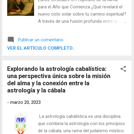
para el Año que Comienza ¿Qué revelará el
nuevo ciclo solar sobre tu camino espiritual?
A través de una fusión profunda entre la
sabiduría ancestral de la Cábala y la
precisión simbólica de la Astrología, te
Publicar un comentario
ofrezco un informe único que te ayudará a
VER EL ARTÍCULO COMPLETO..
comprender los desafíos, aprendizajes y
dones que tu alma ha elegido experimentar
en el nuevo año.
Explorando la astrología cabalística:
una perspectiva única sobre la misión
del alma y la conexión entre la
astrología y la cábala
-
marzo 20, 2023
La astrología cabalística es una disciplina
que combina la astrología con los principios
de la cábala, una rama del judaísmo místico.