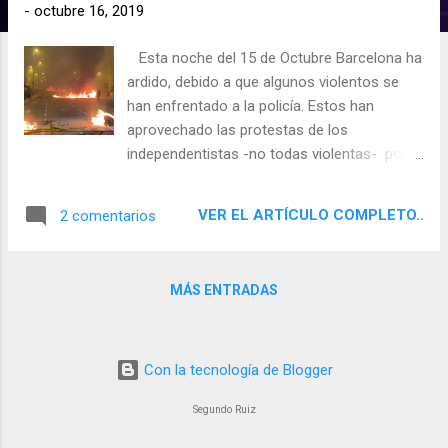
d
-
octubre 16, 2019
a
Esta noche del 15 de Octubre Barcelona ha
s
ardido, debido a que algunos violentos se
han enfrentado a la policía. Estos han
aprovechado las protestas de los
independentistas -no todas violentas- por la
sentencia dictada contra los políticos
presos catalanes, que cometieron actos de
VER EL ARTÍCULO COMPLETO..
2 comentarios
sedición y malversación de fondos públicos,
según se ha podido probar.
MÁS ENTRADAS
Con la tecnología de Blogger
Segundo Ruiz