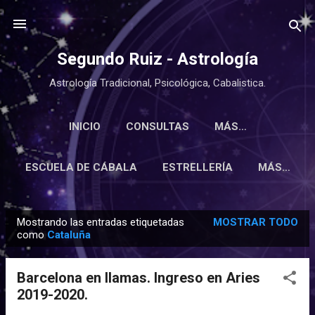
Ir al contenido principal
Segundo Ruiz - Astrología
Astrología Tradicional, Psicológica, Cabalistica.
INICIO
CONSULTAS
MÁS…
ESCUELA DE CÁBALA
ESTRELLERÍA
MÁS…
Mostrando las entradas etiquetadas
MOSTRAR TODO
E
como
Cataluña
n
t
Barcelona en llamas. Ingreso en Aries
r
2019-2020.
a