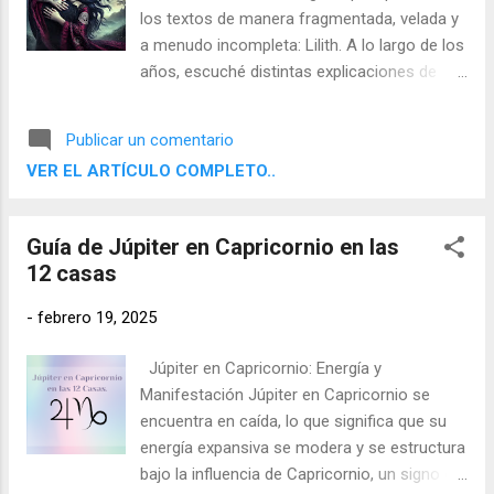
los textos de manera fragmentada, velada y
a menudo incompleta: Lilith. A lo largo de los
años, escuché distintas explicaciones de
maestros cabalistas sobre su naturaleza y
su papel en la estructura del universo, pero
Publicar un comentario
con el tiempo me di cuenta de que aquellas
VER EL ARTÍCULO COMPLETO..
interpretaciones me resultaban insuficientes.
La imagen de Lilith como un simple demonio
femenino, un reflejo de lo oscuro y lo
Guía de Júpiter en Capricornio en las
caótico, me parecía reduccionista. La Cábala
12 casas
enseña que cada energía tiene su
contraparte y su razón de ser, y me
-
febrero 19, 2025
resultaba inconcebible que Lilith fuera solo
una fuerza de destrucción y castigo. Fue
Júpiter en Capricornio: Energía y
entonces cuando decidí ir más allá de lo
Manifestación Júpiter en Capricornio se
aprendido y sumergirme en la meditación y
encuentra en caída, lo que significa que su
la contemplación profunda para intentar
energía expansiva se modera y se estructura
comprender su verdadero significado.
bajo la influencia de Capricornio, un signo de