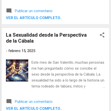
tierra cardinal regido por Saturno. Aquí,
Júpiter no se expresa con su usual
Publicar un comentario
optimismo desbordante, sino que se enfoca
VER EL ARTÍCULO COMPLETO..
en el crecimiento a través de la disciplina, la
responsabilidad y la planificación a largo
plazo. Es una posición que otorga ambición,
La Sexualidad desde la Perspectiva
paciencia y una visión pragmática de la vida.
de la Cábala
-
febrero 15, 2025
Este mes de San Valentín, muchas personas
me han preguntado cómo se concibe el
sexo desde la perspectiva de la Cábala. La
sexualidad ha sido a lo largo de la historia un
tema rodeado de tabúes, mitos y
restricciones. Sin embargo, dentro de la
tradición cabalística, la sexualidad no solo se
Publicar un comentario
reconoce como una manifestación natural
VER EL ARTÍCULO COMPLETO..
del ser humano, sino que se considera una