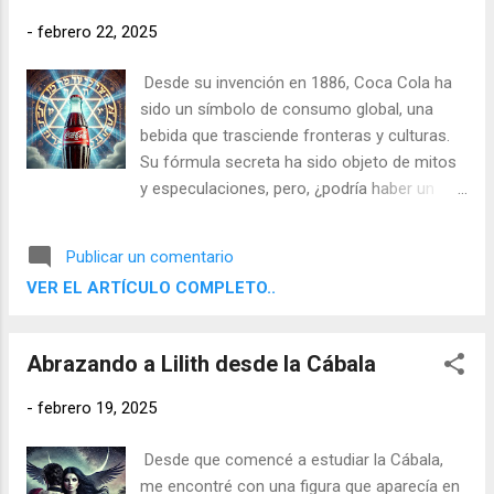
del 9 y 10 de febrero de 2025 , fechas clave
-
febrero 22, 2025
en el desarrollo del conflicto arancelario
entre Europa y Estados Unidos.
Desde su invención en 1886, Coca Cola ha
sido un símbolo de consumo global, una
bebida que trasciende fronteras y culturas.
Su fórmula secreta ha sido objeto de mitos
y especulaciones, pero, ¿podría haber un
misterio más profundo detrás de su
nombre? Analizando la numerología
Publicar un comentario
cabalística, encontramos una coincidencia
VER EL ARTÍCULO COMPLETO..
sorprendente: el nombre "COCA COLA"
suma 26, el mismo valor numérico del
Tetragrámaton (יהוה, YHVH), el sagrado
Abrazando a Lilith desde la Cábala
Nombre de Dios en la tradición mística judía .
¿Es acaso una casualidad o una conexión
-
febrero 19, 2025
oculta con el poder de lo divino?
Desde que comencé a estudiar la Cábala,
me encontré con una figura que aparecía en