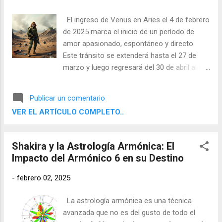
El ingreso de Venus en Aries el 4 de febrero
de 2025 marca el inicio de un período de
amor apasionado, espontáneo y directo.
Este tránsito se extenderá hasta el 27 de
marzo y luego regresará del 30 de abril al 6
de junio, debido a su inusual retrogradación
entre Aries y Piscis del 1 de marzo al 12 de
Publicar un comentario
abril. ¿Cómo nos influirá este fenómeno a
VER EL ARTÍCULO COMPLETO..
nivel mundial y personal? Acompáñame a
descubrirlo.
Shakira y la Astrología Armónica: El
Impacto del Armónico 6 en su Destino
-
febrero 02, 2025
La astrología armónica es una técnica
avanzada que no es del gusto de todo el