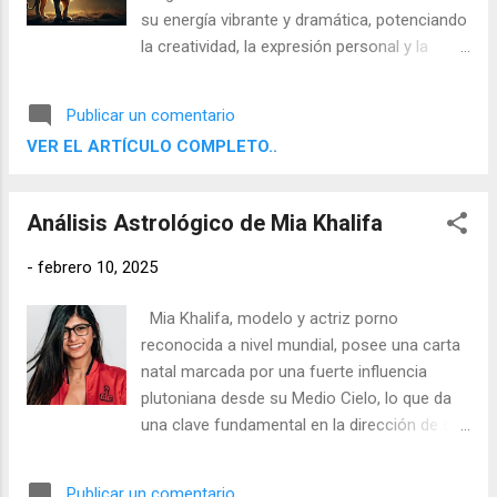
su energía vibrante y dramática, potenciando
la creatividad, la expresión personal y la
necesidad de reconocimiento. Como toda
luna llena, marca un punto de culminación y
Publicar un comentario
revelación, un momento en el que las
VER EL ARTÍCULO COMPLETO..
emociones pueden estar a flor de piel y las
situaciones alcanzan su punto máximo de
manifestación.
Análisis Astrológico de Mia Khalifa
-
febrero 10, 2025
Mia Khalifa, modelo y actriz porno
reconocida a nivel mundial, posee una carta
natal marcada por una fuerte influencia
plutoniana desde su Medio Cielo, lo que da
una clave fundamental en la dirección de su
destino y su proyección pública. A
continuación, analizaremos algunos puntos
Publicar un comentario