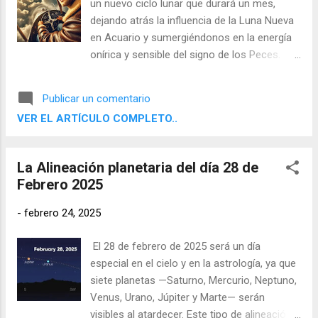
un nuevo ciclo lunar que durará un mes,
dejando atrás la influencia de la Luna Nueva
en Acuario y sumergiéndonos en la energía
onírica y sensible del signo de los Peces.
Esta lunación, que se sitúa en el grado 9 de
Piscis , nos invita a conectar con nuestra
Publicar un comentario
intuición, nuestra creatividad y nuestra
VER EL ARTÍCULO COMPLETO..
capacidad de soñar con un futuro diferente.
Nos encontramos ante un momento
propicio para establecer intenciones
La Alineación planetaria del día 28 de
alineadas con los principios piscianos: la
Febrero 2025
compasión, la imaginación, la espiritualidad y
la disolución del ego en favor de una realidad
-
febrero 24, 2025
más elevada.
El 28 de febrero de 2025 será un día
especial en el cielo y en la astrología, ya que
siete planetas —Saturno, Mercurio, Neptuno,
Venus, Urano, Júpiter y Marte— serán
visibles al atardecer. Este tipo de alineación