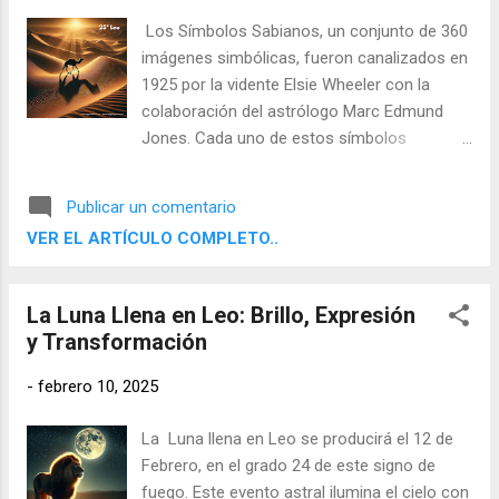
Los Símbolos Sabianos, un conjunto de 360
imágenes simbólicas, fueron canalizados en
1925 por la vidente Elsie Wheeler con la
colaboración del astrólogo Marc Edmund
Jones. Cada uno de estos símbolos
representa un grado del zodiaco y ofrece
una interpretación arquetípica que enriquece
Publicar un comentario
el análisis astrológico. Con una narrativa
VER EL ARTÍCULO COMPLETO..
evocadora, estos símbolos han encontrado
aplicación en diversas áreas, incluyendo la
interpretación de lunaciones, permitiendo así
La Luna Llena en Leo: Brillo, Expresión
descifrar los mensajes ocultos en cada ciclo
y Transformación
lunar.
-
febrero 10, 2025
La Luna llena en Leo se producirá el 12 de
Febrero, en el grado 24 de este signo de
fuego. Este evento astral ilumina el cielo con