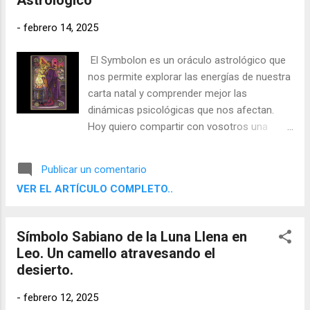
Astrológico
través de sensaciones más que de
razonamientos.
-
febrero 14, 2025
El Symbolon es un oráculo astrológico que
nos permite explorar las energías de nuestra
carta natal y comprender mejor las
dinámicas psicológicas que nos afectan.
Hoy quiero compartir con vosotros una
carta que he sacado al azar y que puede
servirnos para una meditación en común. Se
Publicar un comentario
trata de El Mago , una carta que encarna la
VER EL ARTÍCULO COMPLETO..
transformación profunda y la fuerza de la
voluntad.
Símbolo Sabiano de la Luna Llena en
Leo. Un camello atravesando el
desierto.
-
febrero 12, 2025