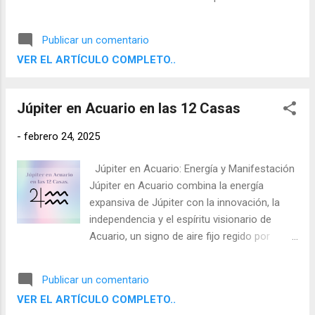
planetaria es poco común y trae consigo
una gran carga energética, afectando a
Publicar un comentario
todos los signos zodiacales de diferentes
VER EL ARTÍCULO COMPLETO..
maneras. Veamos qué significa esta
poderosa configuración para cada signo y
cómo podemos aprovechar su influencia.
Júpiter en Acuario en las 12 Casas
-
febrero 24, 2025
Júpiter en Acuario: Energía y Manifestación
Júpiter en Acuario combina la energía
expansiva de Júpiter con la innovación, la
independencia y el espíritu visionario de
Acuario, un signo de aire fijo regido por
Saturno (tradicionalmente) y Urano
(modernamente). Aquí, Júpiter se enfoca en
Publicar un comentario
la expansión a través del pensamiento
VER EL ARTÍCULO COMPLETO..
progresista, la comunidad y la búsqueda de