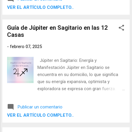
destacados de su carta y su correlación con
VER EL ARTÍCULO COMPLETO..
su vida.
Guía de Júpiter en Sagitario en las 12
Casas
-
febrero 07, 2025
Júpiter en Sagitario: Energía y
Manifestación Júpiter en Sagitario se
encuentra en su domicilio, lo que significa
que su energía expansiva, optimista y
exploradora se expresa con gran fuerza.
Sagitario, signo de fuego mutable regido por
Júpiter, otorga a esta posición un impulso
Publicar un comentario
natural hacia la aventura, la sabiduría y el
VER EL ARTÍCULO COMPLETO..
crecimiento personal. Aquí, Júpiter busca
expansión a través del conocimiento, la
espiritualidad, los viajes y la exploración de