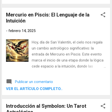
herramienta esencial para la evolución del
alma y la armonización de las energías
Mercurio en Piscis: El Lenguaje de la
universales. Lejos de una visión meramente
Intuición
física, la unión entre dos seres es
comprendida como un acto de integración
-
febrero 14, 2025
espiritual que trasciende los límites del
cuerpo.
Hoy, día de San Valentín, el cielo nos regala
un cambio astrológico significativo: la
entrada de Mercurio en Piscis. Este evento
marca el inicio de una etapa donde la lógica
cede espacio a la intuición, donde las
palabras se vuelven imprecisas, pero las
emociones cobran protagonismo. Mercurio,
Publicar un comentario
el planeta del pensamiento y la
VER EL ARTÍCULO COMPLETO..
comunicación, abandona el rápido y racional
Acuario para sumergirse en las aguas
oníricas de Piscis, un signo donde el lenguaje
Introducción al Symbolon: Un Tarot
es simbólico y la comprensión se logra a