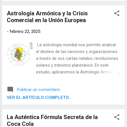
la libertad intelectual y social.
Astrología Armónica y la Crisis
Comercial en la Unión Europea
-
febrero 22, 2025
La astrología mundial nos permite analizar
el destino de las naciones y organizaciones
a través de sus cartas natales, revoluciones
solares y tránsitos planetarios. En este
estudio, aplicaremos la Astrología Armónica
, para interpretar la crisis comercial que
enfrenta la Unión Europea a raíz de las
Publicar un comentario
recientes decisiones de la administración
VER EL ARTÍCULO COMPLETO..
Trump. El análisis se centrará en los
armónicos dominantes en la Carta Natal de
la Comunidad Económica Europea (CEE) , su
La Auténtica Fórmula Secreta de la
impacto en la Revolución Solar de 2025 y la
Coca Cola
activación del Armónico 8 en los tránsitos