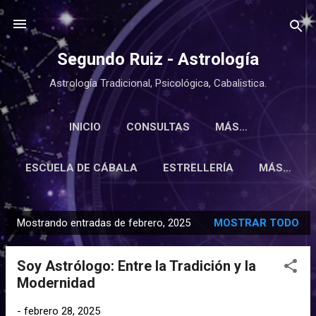
Ir al contenido principal
Segundo Ruiz - Astrología
Astrología Tradicional, Psicológica, Cabalistica.
INICIO
CONSULTAS
MÁS…
ESCUELA DE CÁBALA
ESTRELLERÍA
MÁS…
Mostrando entradas de febrero, 2025
MOSTRAR TODO
E
n
Soy Astrólogo: Entre la Tradición y la
t
Modernidad
r
a
-
febrero 28, 2025