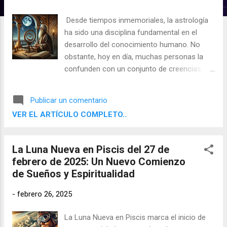
d
a
Desde tiempos inmemoriales, la astrología
s
ha sido una disciplina fundamental en el
desarrollo del conocimiento humano. No
obstante, hoy en día, muchas personas la
confunden con un conjunto de creencias
esotéricas modernas o con una visión
superficial y emocional de la espiritualidad.
Publicar un comentario
Como astrólogo, a menudo me enfrento a
VER EL ARTÍCULO COMPLETO..
estereotipos que poco tienen que ver con la
verdadera práctica astrológica. No soy un
gurú ni un chamán, ni baso mi trabajo en la
La Luna Nueva en Piscis del 27 de
intuición o en dogmas new age. Mi labor se
febrero de 2025: Un Nuevo Comienzo
fundamenta en el estudio meticuloso de los
de Sueños y Espiritualidad
ciclos celestes, la tradición astrológica y la
interpretación simbólica, que ha sido
-
febrero 26, 2025
desarrollada durante siglos.
La Luna Nueva en Piscis marca el inicio de