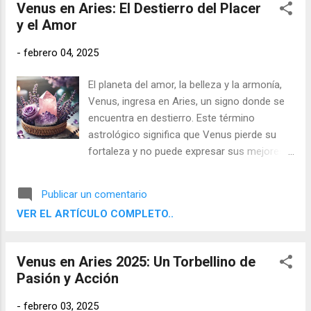
Venus en Aries: El Destierro del Placer
nuevos horizontes.
y el Amor
-
febrero 04, 2025
El planeta del amor, la belleza y la armonía,
Venus, ingresa en Aries, un signo donde se
encuentra en destierro. Este término
astrológico significa que Venus pierde su
fortaleza y no puede expresar sus mejores
cualidades. Mientras que en Tauro y Libra—
signos de su regencia—Venus se siente
Publicar un comentario
cómodo cultivando el placer, el refinamiento
VER EL ARTÍCULO COMPLETO..
y la diplomacia, en Aries su energía se torna
impetuosa, impulsiva y poco paciente en
asuntos afectivos y estéticos.
Venus en Aries 2025: Un Torbellino de
Pasión y Acción
-
febrero 03, 2025