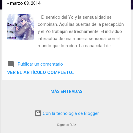
d
-
marzo 08, 2014
a
El sentido del Yo y la sensualidad se
s
combinan. Aquí las puertas de la percepción
y el Yo trabajan estrechamente. El individuo
interactúa de una manera sensorial con el
mundo que lo rodea. La capacidad de
expresar amor y afecto surge con facilidad.
Los sentimientos que experimenta con el
Publicar un comentario
mundo son placenteros. El lado negativo de
VER EL ARTÍCULO COMPLETO..
este aspecto provoca una demanda de
estimulación y amor basada, claro está, en
una actitud egoísta. Algunas personas
MÁS ENTRADAS
pueden ser demasiado autocomplacientes a
causa de su intensa sed de satisfacción.
Con la tecnología de Blogger
Segundo Ruiz