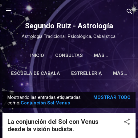
Ir al contenido principal
Segundo Ruiz - Astrología
Astrología Tradicional, Psicológica, Cabalistica.
INICIO
CONSULTAS
MÁS…
ESCUELA DE CÁBALA
ESTRELLERÍA
MÁS…
Mostrando las entradas etiquetadas
MOSTRAR TODO
E
como
Conjunción Sol-Venus
n
t
La conjunción del Sol con Venus
r
desde la visión budista.
a