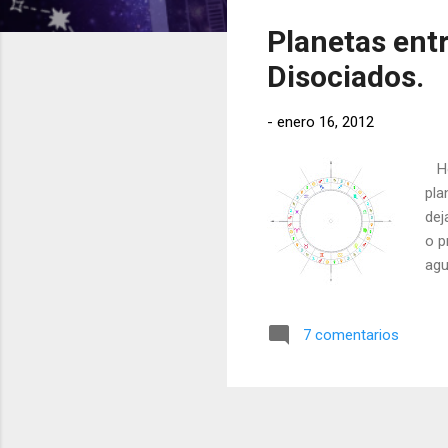
t
Planetas entr
r
a
Disociados.
d
a
-
enero 16, 2012
s
Hoy
pla
dej
o p
agu
ent
pla
7 comentarios
sig
con
dic
e...