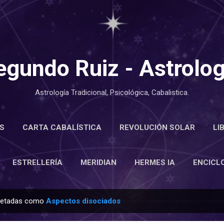
Ir al contenido principal
egundo Ruiz - Astrolog
Astrología Tradicional, Psicológica, Cabalistica.
S
CARTA CABALÍSTICA
REVOLUCIÓN SOLAR
LI
LOPEDIA
ESTRELLERÍA
MERIDIAN
MÁS…
ACE
ESTRELLERÍA
MERIDIAN
HERMES IA
ENCICL
quetadas como
Aspectos disociados