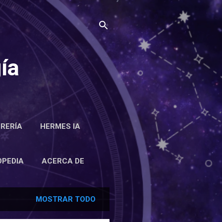
ía
BRERÍA
HERMES IA
RCA DE
OPEDIA
ACERCA DE
MOSTRAR TODO