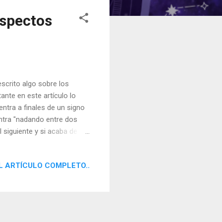
Aspectos
crito algo sobre los
ante en este artículo lo
tra a finales de un signo
entra "nadando entre dos
l siguiente y si acaba de
puede aplicar cuando a un
primeros grados de un
L ARTÍCULO COMPLETO..
alidad. Siempre se tiene que
na cuando se encuentra en
es lo mismo que un planeta