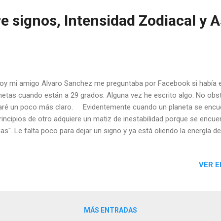
e signos, Intensidad Zodiacal y 
 mi amigo Alvaro Sanchez me preguntaba por Facebook si había es
netas cuando están a 29 grados. Alguna vez he escrito algo. No obst
aré un poco más claro. Evidentemente cuando un planeta se encuen
rincipios de otro adquiere un matiz de inestabilidad porque se encu
as". Le falta poco para dejar un signo y ya está oliendo la energía de
rar en un signo todavía lleva la impronta del signo anterior. Esto se 
neta le faltan 3 grados para abandonar un signo o está en los tres 
VER E
no. Esto hace que el planeta adquiera cierta inestabilidad y cierta du
siderar el signo en que el planeta está situado, pero sin duda algu
ha situación adquiere algo de la naturaleza del signo siguiente. No 
MÁS ENTRADAS