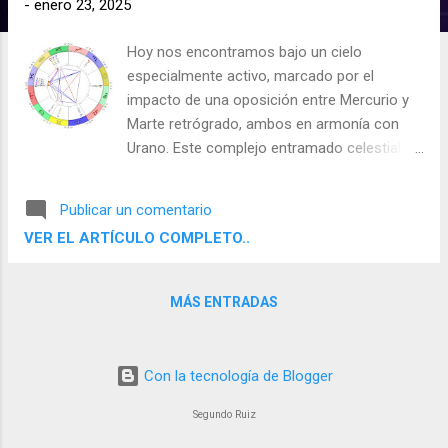
-
enero 23, 2025
d
a
Hoy nos encontramos bajo un cielo
s
especialmente activo, marcado por el
impacto de una oposición entre Mercurio y
Marte retrógrado, ambos en armonía con
Urano. Este complejo entramado celestial
influye en nuestras emociones,
pensamientos y reacciones, generando
Publicar un comentario
tensiones, pero también abriendo puertas
VER EL ARTÍCULO COMPLETO..
hacia la innovación y el cambio. Veamos
cómo estas energías pueden afectar según
tu Sol y Ascendente, y cómo aprovecharlas
MÁS ENTRADAS
de manera constructiva.
Con la tecnología de Blogger
Segundo Ruiz