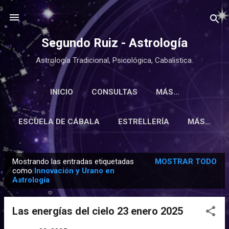
Ir al contenido principal
Segundo Ruiz - Astrología
Astrología Tradicional, Psicológica, Cabalistica.
INICIO
CONSULTAS
MÁS…
ESCUELA DE CÁBALA
ESTRELLERÍA
MÁS…
Mostrando las entradas etiquetadas
MOSTRAR TODO
E
como
Innovación y Urano en
Astrología
n
t
r
Las energías del cielo 23 enero 2025
a