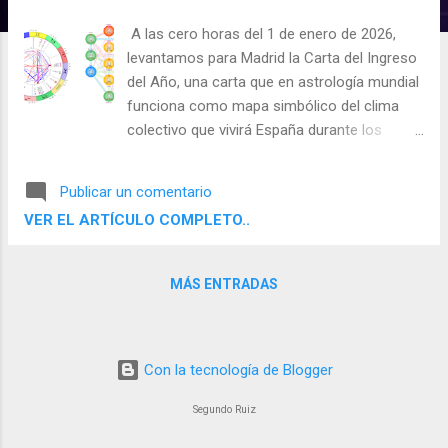
d
A las cero horas del 1 de enero de 2026,
a
levantamos para Madrid la Carta del Ingreso
s
del Año, una carta que en astrología mundial
funciona como mapa simbólico del clima
colectivo que vivirá España durante los
próximos doce meses. Desde la mirada de la
Astrología Cabalística, esta carta se lee
Publicar un comentario
como un Árbol de la Vida aplicado a un país:
VER EL ARTÍCULO COMPLETO..
cada sephirá describe un nivel de experiencia
nacional, desde lo material y cotidiano hasta
lo político, lo espiritual y lo inconsciente
MÁS ENTRADAS
colectivo. Lo que sigue no es una predicción
de hechos concretos, sino una lectura
profunda de tendencias, tensiones y
aprendizajes colectivos.
Con la tecnología de Blogger
Segundo Ruiz