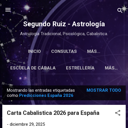
Ir al contenido principal
Segundo Ruiz - Astrología
Astrología Tradicional, Psicológica, Cabalistica.
INICIO
CONSULTAS
MÁS…
ESCUELA DE CÁBALA
ESTRELLERÍA
MÁS…
Mostrando las entradas etiquetadas
MOSTRAR TODO
E
como
Predicciones España 2026
n
t
Carta Cabalistica 2026 para España
r
a
-
diciembre 29, 2025