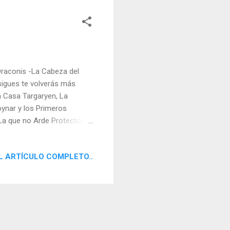
Draconis -La Cabeza del
 sigues te volverás más
a Casa Targaryen, La
oynar y los Primeros
 La que no Arde Protectora
ragón.
L ARTÍCULO COMPLETO..