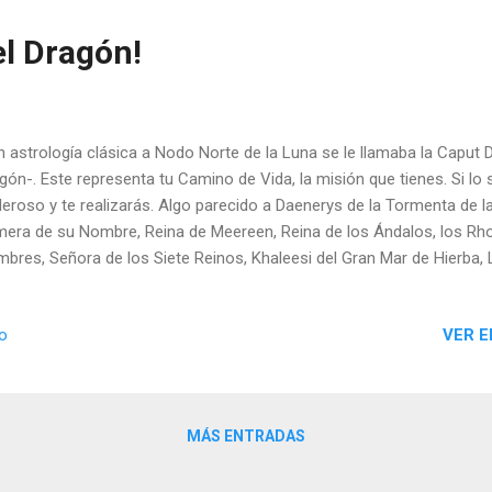
el Dragón!
astrología clásica a Nodo Norte de la Luna se le llamaba la Caput 
gón-. Este representa tu Camino de Vida, la misión que tienes. Si lo
eroso y te realizarás. Algo parecido a Daenerys de la Tormenta de l
mera de su Nombre, Reina de Meereen, Reina de los Ándalos, los Rh
bres, Señora de los Siete Reinos, Khaleesi del Gran Mar de Hierba,
 Reino, Rompedora de Cadenas, Madre de Dragones, Reina de Rocad
VER E
io
MÁS ENTRADAS