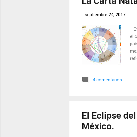
La Carta Nata
-
septiembre 24, 2017
Est
el 
paí
mex
ref
ela
exc
4 comentarios
El Eclipse de
México.