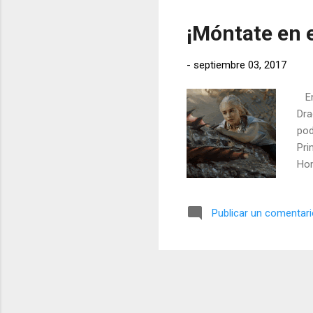
¡Móntate en 
-
septiembre 03, 2017
En 
Dra
pod
Pri
Hom
del
Publicar un comentar