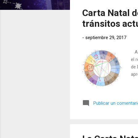
t
Carta Natal d
r
a
tránsitos act
d
a
-
septiembre 29, 2017
s
A c
el 
de 
apr
Publicar un comentar