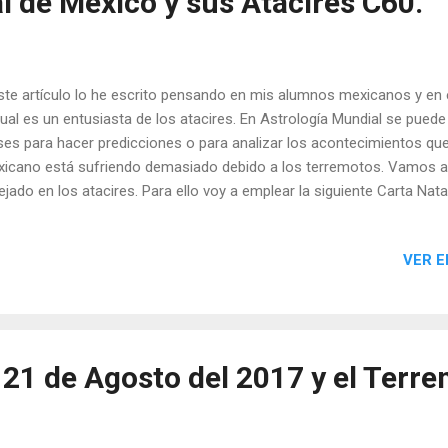
l de México y sus Atacires C60.
e artículo lo he escrito pensando en mis alumnos mexicanos y en 
cual es un entusiasta de los atacires. En Astrología Mundial se puede u
ses para hacer predicciones o para analizar los acontecimientos que
icano está sufriendo demasiado debido a los terremotos. Vamos a
lejado en los atacires. Para ello voy a emplear la siguiente Carta Nat
borado con el maravilloso programa Astrospica de mi amigo Elias D.
epcional astrólogo que aplica las últimas técnicas informáticas a la a
VER E
l 21 de Agosto del 2017 y el Terr