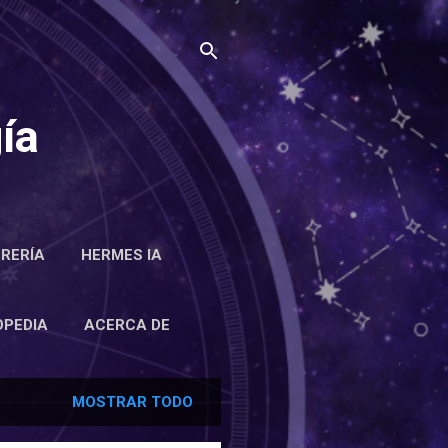
ía
BRERÍA
HERMES IA
RCA DE
OPEDIA
ACERCA DE
MOSTRAR TODO