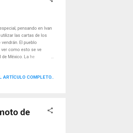
especial, pensando en Ivan
tilizar las cartas de los
 vendrán. El pueblo
 ver como esto se ve
al de México. La he
 Molins, un jóven aunque
strología tradicional.
L ARTÍCULO COMPLETO..
emoto de