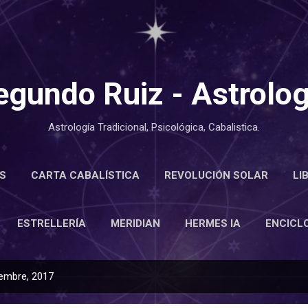
Ir al contenido principal
egundo Ruiz - Astrolog
Astrología Tradicional, Psicológica, Cabalistica.
S
CARTA CABALÍSTICA
REVOLUCIÓN SOLAR
LI
LOPEDIA
ESTRELLERÍA
MERIDIAN
MÁS…
ACE
ESTRELLERÍA
MERIDIAN
HERMES IA
ENCICL
embre, 2017