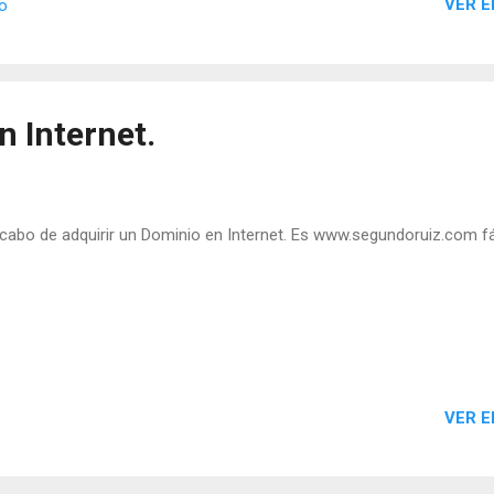
VER E
io
n Internet.
bo de adquirir un Dominio en Internet. Es www.segundoruiz.com fác
VER E