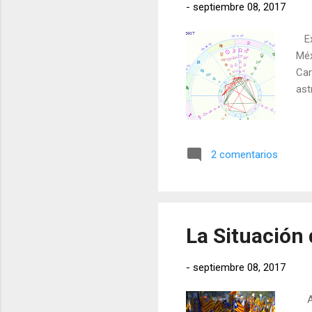
-
septiembre 08, 2017
Exi
Méx
Car
ast
2 comentarios
La Situación 
-
septiembre 08, 2017
A c